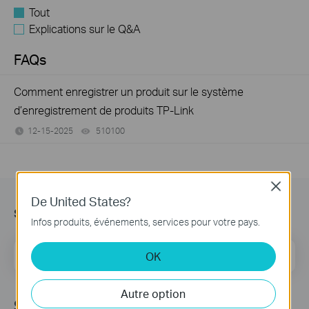
Tout
Explications sur le Q&A
FAQs
Comment enregistrer un produit sur le système
d’enregistrement de produits TP-Link
12-15-2025
510100
views
Close
De United States?
s’Abonner
Infos produits, événements, services pour votre pays.
E-mail
OK
S'enregistrer
Autre option
Suivez Nous