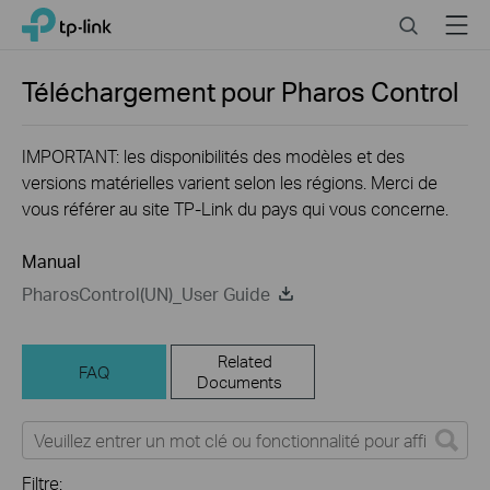
Close
Click
Search
Menu
TP-Link, Reliably Smart
to
skip
the
Téléchargement pour
Pharos Control
navigation
bar
IMPORTANT: les disponibilités des modèles et des
versions matérielles varient selon les régions. Merci de
vous référer au site TP-Link du pays qui vous concerne.
Manual
PharosControl(UN)_User Guide
Related
FAQ
Documents
Filtre: