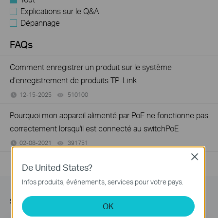
Explications sur le Q&A
Dépannage
FAQs
Comment enregistrer un produit sur le système
d’enregistrement de produits TP-Link
12-15-2025
510100
views
Pourquoi mon appareil alimenté par PoE ne fonctionne pas
correctement lorsqu'il est connecté au switchPoE
02-08-2021
391751
views
Close
De United States?
Infos produits, événements, services pour votre pays.
s’Abonner
OK