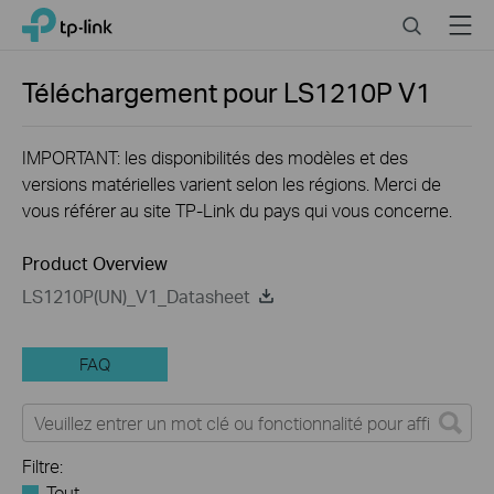
Close
Click
Search
Menu
TP-Link, Reliably Smart
to
skip
the
Téléchargement pour
LS1210P
V1
navigation
bar
IMPORTANT: les disponibilités des modèles et des
versions matérielles varient selon les régions. Merci de
vous référer au site TP-Link du pays qui vous concerne.
Product Overview
LS1210P(UN)_V1_Datasheet
FAQ
Filtre:
Tout