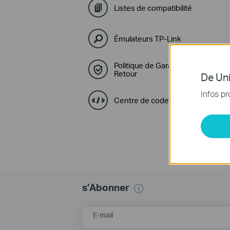
Listes de compatibilité
Émulateurs TP-Link
Politique de Garantie et de
Retour
De Uni
Infos pr
Centre de code GPL
s’Abonner
E-mail