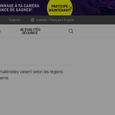
Close
Support
Canada / Français
|
English
ACTUALITÉS
Search
S
SÉCURITÉ
térielles varient selon les régions.
erne.