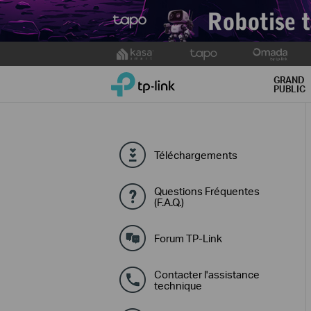
Click
to
TP-Link, Reliably Smart
skip
GRAND
PUBLIC
the
navigation
bar
Téléchargements
Questions Fréquentes
(F.A.Q.)
Forum TP-Link
Contacter l'assistance
technique