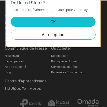
De United States?
Infos produits, événements, services pour votre pays.
À Propos
OK
À Propos de Nous
Rapport sur les chaînes d’approvisionnement
Autre option
Contactez Nous
Confidentialité
Communiqué de Presse
Où Acheter
Nouveautés
Distributeurs
Récompenses
Boutiques en Ligne
Avis de Sécurité
Commerce de Détail
Blog
Partenaires Commerciaux
Centre d'Apprentissage
Bibliothèque Technologique