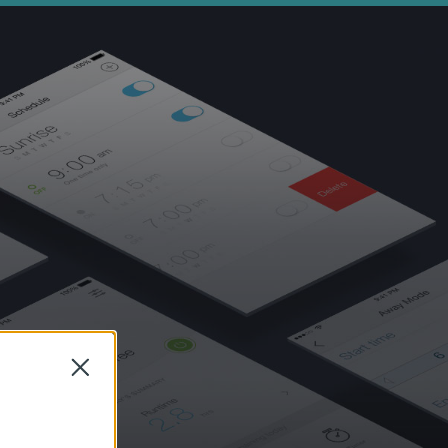
Close