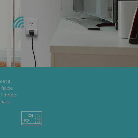
cer à
 faible
ni, dotée
mart.