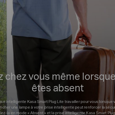
z chez vous même lorsque
êtes absent
rise intelligente Kasa Smart Plug Lite travailler pour vous lorsque
ncher une lampe à votre prise intelligente peut renforcer la sécur
lez-la en mode « Absent » et la prise intelligente Kasa Smart Plug