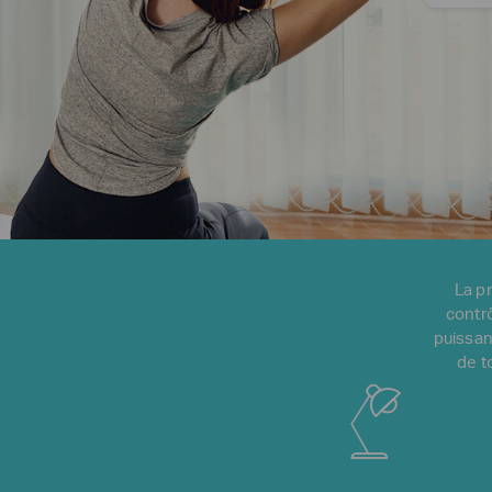
La p
contrô
puissanc
de t