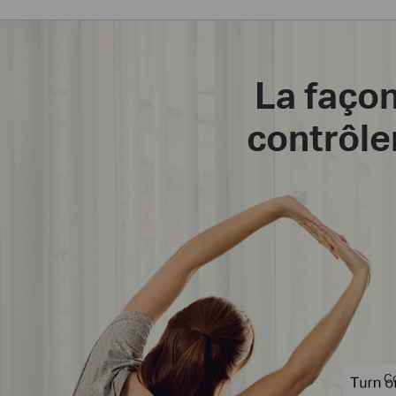
La faço
contrôle
C