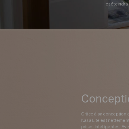
et éteindra
Concepti
Grâce à sa conception c
Kasa Lite est nettement
prises intelligentes. A