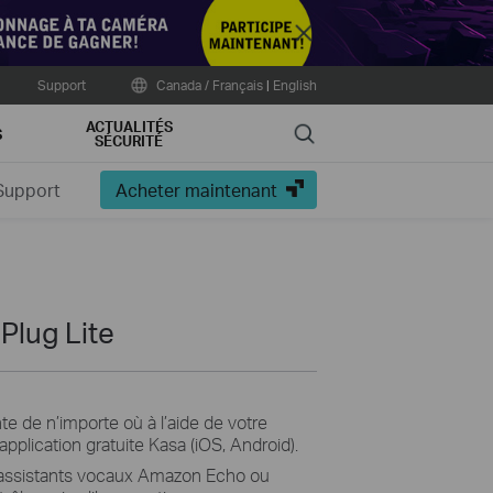
Close
Support
Canada / Français
|
English
ACTUALITÉS
Search
S
SÉCURITÉ
Support
Acheter maintenant
Plug Lite
nte de n’importe où à l’aide de votre
’application gratuite Kasa (iOS, Android).
 assistants vocaux Amazon Echo ou