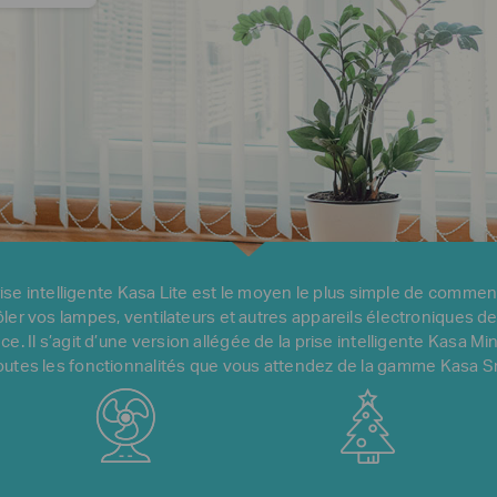
rise intelligente Kasa Lite est le moyen le plus simple de commen
ler vos lampes, ventilateurs et autres appareils électroniques de
e. Il s’agit d’une version allégée de la prise intelligente Kasa Mi
outes les fonctionnalités que vous attendez de la gamme Kasa S