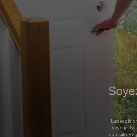
Soye
Laissez la p
voyage. Bra
domicile. Rég