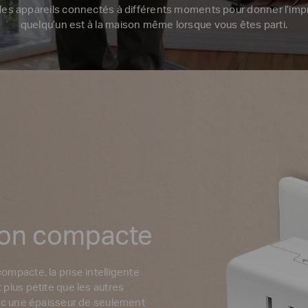
 les appareils connectés à différents moments pour donner l’im
quelqu’un est à la maison même lorsque vous êtes parti.
on compacte
ompacte, la prise intelligente
 plus petite que les autres
vec une épaisseur de seulement