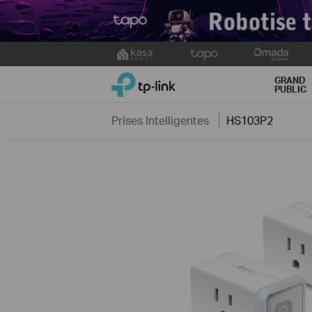
Click
to
TP-Link, Reliably Smart
skip
GRAND
PUBLIC
the
navigation
Prises Intelligentes
HS103P2
bar