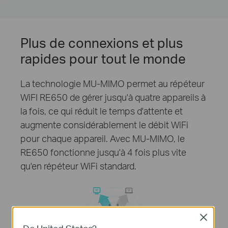
Plus de connexions et plus
rapides pour tout le monde
La technologie MU-MIMO permet au répéteur
WiFI RE650 de gérer jusqu'à quatre appareils à
la fois, ce qui réduit le temps d'attente et
augmente considérablement le débit WiFi
pour chaque appareil. Avec MU-MIMO, le
RE650 fonctionne jusqu'à 4 fois plus vite
qu'en répéteur WiFi standard.
Close