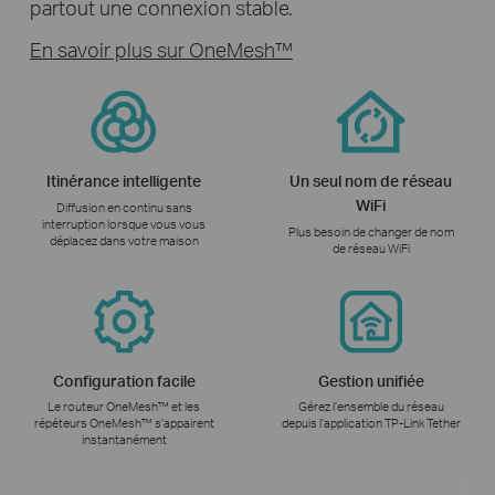
partout une connexion stable.
En savoir plus sur OneMesh™
Itinérance intelligente
Un seul nom de réseau
WiFi
Diffusion en continu sans
interruption lorsque vous vous
Plus besoin de changer de nom
déplacez dans votre maison
de réseau WiFi
Configuration facile
Gestion unifiée
Le routeur OneMesh™ et les
Gérez l’ensemble du réseau
répéteurs OneMesh™ s’appairent
depuis l’application TP-Link Tether
instantanément