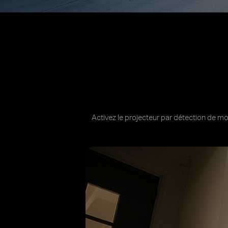
 avancés basés sur l'IA.
Personnalisez la surveillance et 
Projecteur à intensité variabl