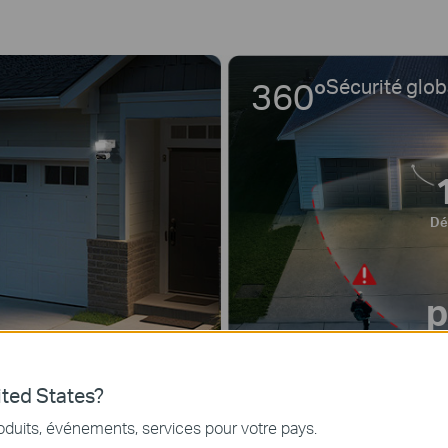
360°
Sécurité glob
Dé
p
ted States?
oduits, événements, services pour votre pays.