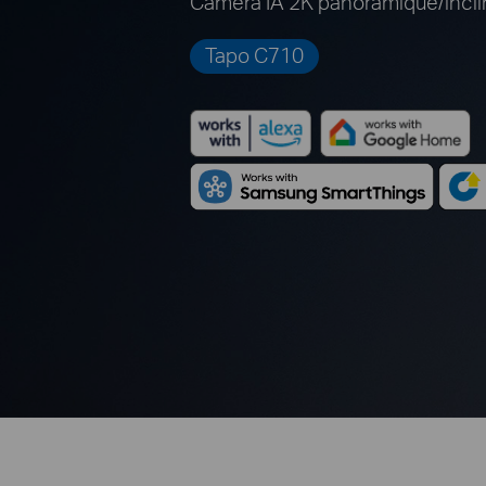
Caméra IA 2K panoramique/incli
Tapo C710