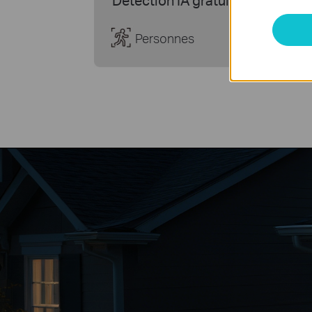
Personnes
Animaux
de
compag