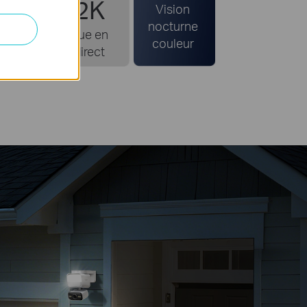
2K
local et
Vision
ud
nocturne
Vue en
couleur
direct