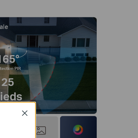
ale
165°
tection PIR
25
ieds
Close