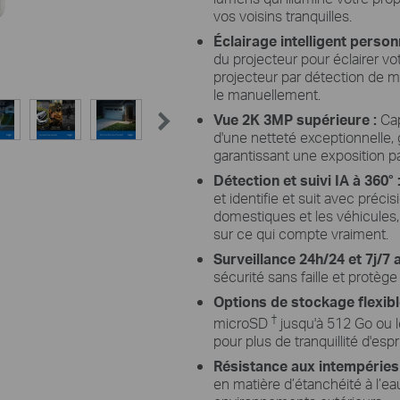
vos voisins tranquilles.
Éclairage intelligent person
du projecteur pour éclairer vo
projecteur par détection de 
le manuellement.
Vue 2K 3MP supérieure :
Cap
d'une netteté exceptionnelle,
garantissant une exposition p
Détection et suivi IA à 360° 
et identifie et suit avec préc
domestiques et les véhicules, 
sur ce qui compte vraiment.
Surveillance 24h/24 et 7j/7 
sécurité sans faille et protège 
Options de stockage flexib
†
microSD
jusqu'à 512 Go ou 
pour plus de tranquillité d'espri
Résistance aux intempéries 
en matière d’étanchéité à l’ea