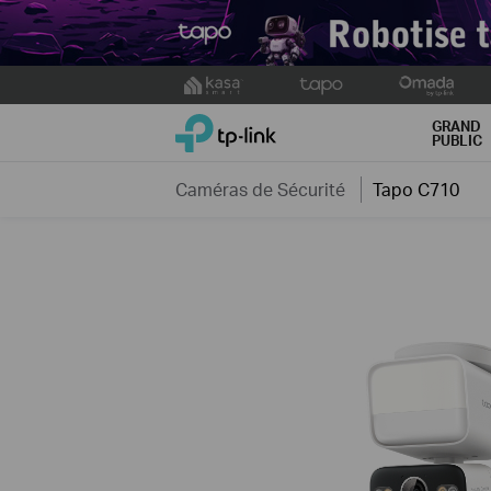
Click
to
TP-Link, Reliably Smart
skip
GRAND
PUBLIC
the
navigation
Caméras de Sécurité
Tapo C710
bar