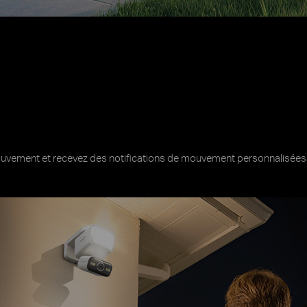
optimisez l'exposition au soleil grâce à un projecteur, une caméra et un
e
Activation par le mouvement