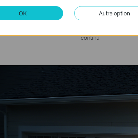
24h/24
Stockage 
Clo
OK
Autre option
et 7j/7
Véhicules
Enregistrement
nie
continu