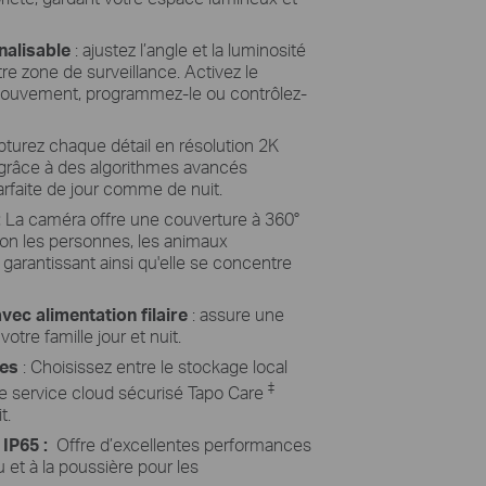
nalisable
: ajustez l’angle et la luminosité
tre zone de surveillance. Activez le
mouvement, programmez-le ou contrôlez-
turez chaque détail en résolution 2K
 grâce à des algorithmes avancés
arfaite de jour comme de nuit.
:
La caméra offre une couverture à 360°
ision les personnes, les animaux
garantissant ainsi qu'elle se concentre
avec alimentation filaire
: assure une
votre famille jour et nuit.
les
: Choisissez entre le stockage local
‡
le service cloud sécurisé Tapo Care
t.
IP65 :
Offre d’excellentes performances
u et à la poussière pour les