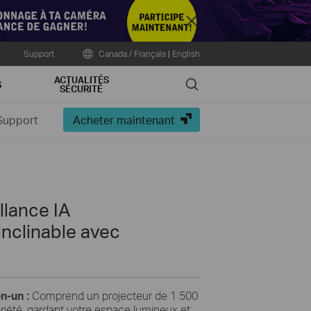
Close
Support
Canada / Français
|
English
ACTUALITÉS
Search
S
SÉCURITÉ
Support
Acheter maintenant
llance IA
nclinable avec
n-un :
Comprend un projecteur de 1 500
priété, gardant votre espace lumineux et