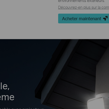
environnements extérieurs.
Découvrez-en plus sur la comp
Acheter maintenant
le,
rême