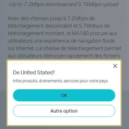
Avec des vitesses jusqu'à 7.2Mbps de
téléchargement descendant et 5.76Mbps de
téléchargement montant, le MA180 procure aux
utilisateurs une expérience de navigation fluide
sur Internet. La vitesse de téléchargement permet
aux utilisateurs d'envoyer rapidement des fichiers
volumineux, tel que les courriels avec pièces
Close
jointes, les photos ou les documents
De United States?
professionnels.
Infos produits, événements, services pour votre pays.
OK
Slot pour carte Micro SD
Autre option