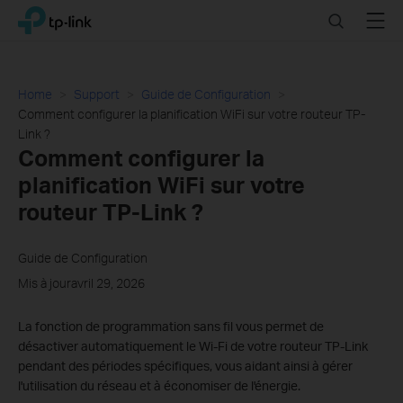
Click
Search
Menu
TP-Link, Reliably Smart
to
skip
the
navigation
Home
Support
Guide de Configuration
bar
Comment configurer la planification WiFi sur votre routeur TP-
Link ?
Comment configurer la
planification WiFi sur votre
routeur TP-Link ?
Guide de Configuration
Mis à jouravril 29, 2026
La fonction de programmation sans fil vous permet de
désactiver automatiquement le Wi-Fi de votre routeur TP-Link
pendant des périodes spécifiques, vous aidant ainsi à gérer
l'utilisation du réseau et à économiser de l'énergie.