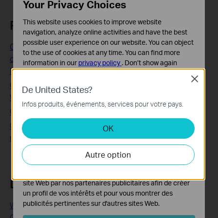
Your Privacy Choices
This website uses cookies to improve website
Related FAQs
navigation, analyze online activities and have the best
possible user experience on our website. You can object
Comment configurer le contrôle d'accès pour le blocage
to the use of cookies at any time. You can find more
de sites Web sur le routeur sans fil TP-Link 11N (nouveau
information in our
privacy policy
.
Don’t show again
logo)
Close
Cookies basiques
Comment configurer le contrôle parental sur les routeurs
De United States?
Ces cookies sont nécessaires au fonctionnement du
WiFi (cas 1)?
site Web et ne peuvent pas être désactivés dans vos
Infos produits, événements, services pour votre pays.
Comment changer les paramètres d'heure sur le Deco ?
systèmes.
Comment modifier vos paramètres de sécurité sur votre
OK
Cookies d'analyse et marketing
routeur TP-Link (nouvelle interface utilisateur)
Les cookies d'analyse nous permettent d'analyser vos
activités sur notre site Web pour améliorer et ajuster les
Autre option
fonctionnalités de notre site Web.
Les cookies marketing peuvent être définis via notre
Looking For More
site Web par nos partenaires publicitaires afin de créer
un profil de vos intérêts et pour vous montrer des
publicités pertinentes sur d'autres sites Web.
WiFi 6 Adapters: The Most Affordable Upgrade to Next-
Gen Wireless