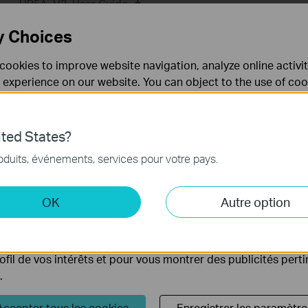
UB5A_V3_User Guide
y Choices
cookies to improve website navigation, analyze online activi
Driver
FAQ
 experience on our website. You can object to the use of coo
 information in our
privacy policy
.
Don’t show again
Driver
ted States?
nécessaires au fonctionnement du site Web et ne peuvent pa
UB5A_V3_20250702_win10win11
oduits, événements, services pour votre pays.
.
Date de publication:
2025-10-
Langue:
Multi-langues
 et marketing
21
OK
Autre option
yse nous permettent d'analyser vos activités sur notre site 
Système d'Exploitation: win10/win11
tionnalités de notre site Web.
ing peuvent être définis via notre site Web par nos partenair
rofil de vos intérêts et pour vous montrer des publicités pert
.
Accepter tous les cookies
Enregistrer les paramètre