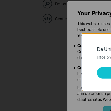
Émulateurs TP-Link
Your Privac
Centre de code GPL
This website uses 
best possible user
You can find more
Cookies basiques
De Uni
Ces cookies sont 
Infos pr
dans vos systèmes
Cookies d'analyse
Les cookies d'anal
et ajuster les fonc
Les cookies market
afin de créer un p
d'autres sites Web