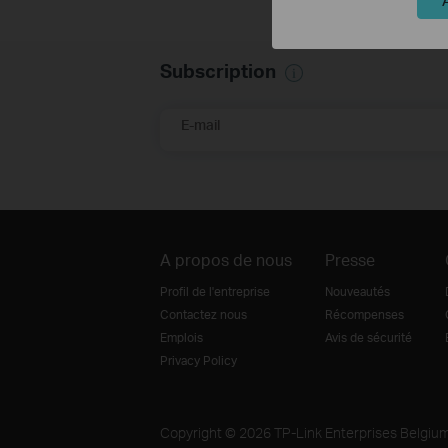
Subscription
E-mail
A propos de nous
Presse
Profil de l'entreprise
Nouveautés
Contactez nous
Récompenses
Emplois
Avis de sécurité
Privacy Policy
Copyright © 2026 TP-Link Enterprises Belgium 