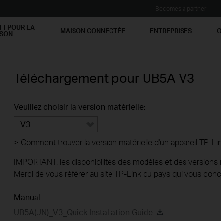
Becomes a partner
FI POUR LA
MAISON CONNECTÉE
ENTREPRISES
O
ISON
Téléchargement pour
UB5A
V3
Veuillez choisir la version matérielle:
V3
>
Comment trouver la version matérielle d'un appareil TP-Li
IMPORTANT: les disponibilités des modèles et des versions ma
Merci de vous référer au site TP-Link du pays qui vous conc
Manual
UB5A(UN)_V3_Quick Installation Guide