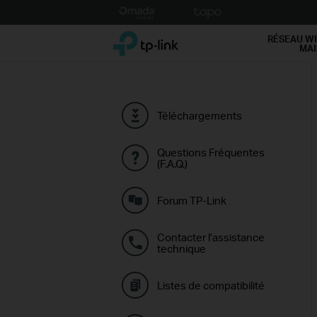
Click
to
TP-Link, Reliably Smart
skip
RÉSEAU WI
MA
the
navigation
bar
Téléchargements
Questions Fréquentes
(F.A.Q.)
Forum TP-Link
Contacter l'assistance
technique
Listes de compatibilité