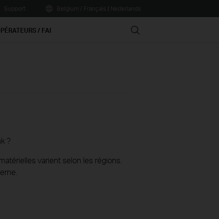
Support
Belgium / Français
|
Nederlands
Search
PÉRATEURS / FAI
nk ?
térielles varient selon les régions.
erne.