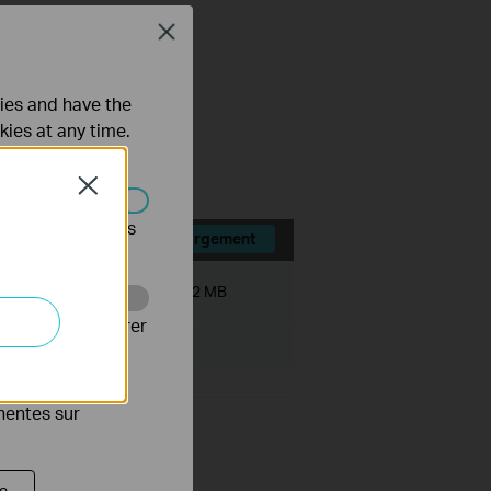
Close
ties and have the
kies at any time.
Close
s être désactivés
Téléchargement
Taille du fichier:
3.82 MB
Web pour améliorer
es publicitaires
inentes sur
s