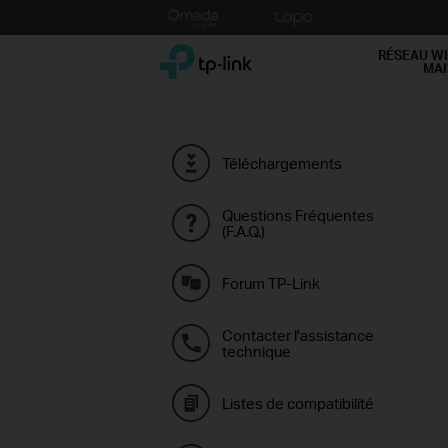
Click
to
TP-Link, Reliably Smart
skip
RÉSEAU WI
MA
the
navigation
bar
Téléchargements
Questions Fréquentes
(F.A.Q.)
Forum TP-Link
Contacter l'assistance
technique
Listes de compatibilité