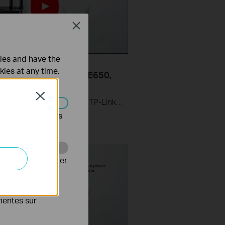
Close
ties and have the
Set Up TP Link Range
kies at any time.
r via Web Browser (RE650,
Close
Learn how to install and set up the TP-Link WiFi Range Extender RE650 via a web browser. For more information on TP-Link WiFi Range Extenders, visit: https://bit.ly/2TDJ5WI
s être désactivés
Web pour améliorer
es publicitaires
inentes sur