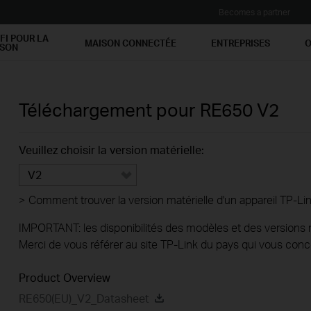
Becomes a partner
FI POUR LA
MAISON CONNECTÉE
ENTREPRISES
O
ISON
Téléchargement pour
RE650
V2
Veuillez choisir la version matérielle:
V2
>
Comment trouver la version matérielle d'un appareil TP-Lin
IMPORTANT: les disponibilités des modèles et des versions ma
Merci de vous référer au site TP-Link du pays qui vous conc
Product Overview
RE650(EU)_V2_Datasheet