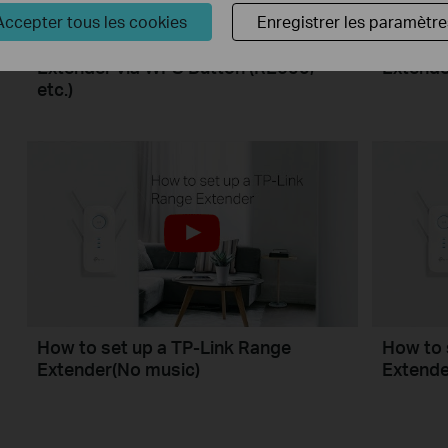
Accepter tous les cookies
Enregistrer les paramètre
How to Set Up TP Link Range
How to 
Extender via WPS Button (RE650,
Extende
etc.)
How to set up a TP-Link Range
How to 
Extender(No music)
Extende