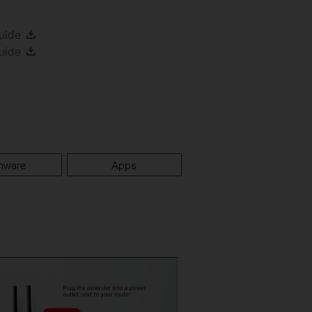
uide
uide
mware
Apps