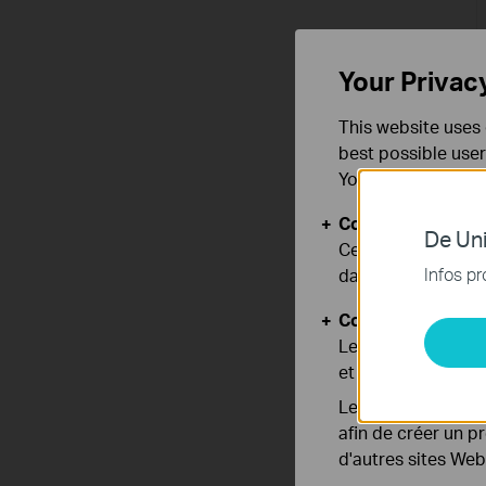
Your Privac
This website uses 
best possible user
You can find more
Cookies basiques
De Uni
Ces cookies sont 
Infos pr
dans vos systèmes
Cookies d'analyse
Les cookies d'anal
et ajuster les fonc
Les cookies market
afin de créer un p
d'autres sites Web