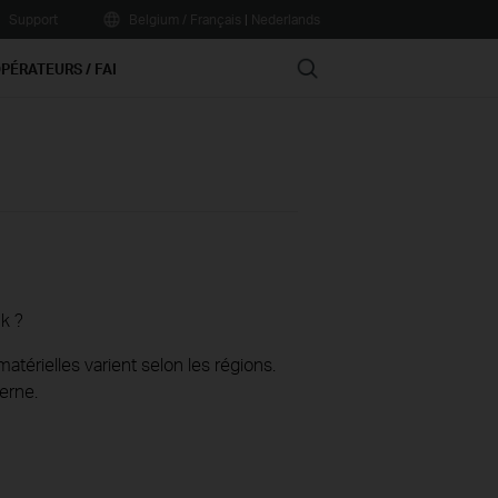
Support
Belgium / Français
|
Nederlands
Search
PÉRATEURS / FAI
k ?
térielles varient selon les régions.
erne.