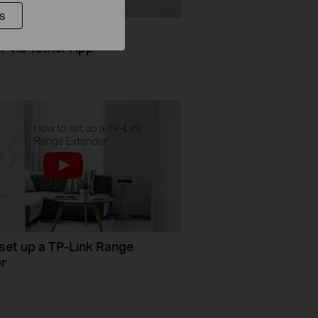
s
Set Up TP Link Range
r via Tether App
set up a TP-Link Range
r