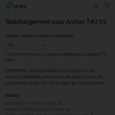
Click
Search
Menu
TP-Link, Reliably Smart
to
skip
the
Téléchargement pour
Archer T4U
V2
navigation
bar
Veuillez choisir la version matérielle:
V2
>
Comment trouver la version matérielle d'un appareil TP-
Link ?
IMPORTANT: les disponibilités des modèles et des
versions matérielles varient selon les régions. Merci de
vous référer au site TP-Link du pays qui vous concerne.
Manual
Installation Guide for Linux
Archer T4U(EU)_V2_User Guide