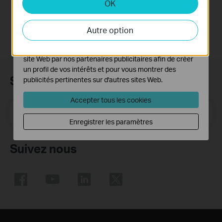
OK
Cookies d'analyse et marketing
Notes:
Les cookies d'analyse nous permettent d'analyser vos
For Archer_T4U(EU)_V2
activités sur notre site Web pour améliorer et ajuster les
Autre option
fonctionnalités de notre site Web.
Les cookies marketing peuvent être définis via notre
site Web par nos partenaires publicitaires afin de créer
un profil de vos intérêts et pour vous montrer des
Subscription
publicités pertinentes sur d'autres sites Web.
Accepter tous les cookies
E-mail
S'enregistrer
Enregistrer les paramètres
Suivez nous