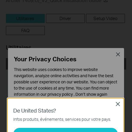
Archer T4U(EU)_V2_Quick Installation Guide
Utilitaires
Driver
Setup Video
FAQ
Utilitaires
Close
Your Privacy Choices
Archer T4U(EU)_V2_Utility_161129_Windows
This website uses cookies to improve website
Date de publication:
2016-11-29
navigation, analyze online activities and have the best
possible user experience on our website. You can object
Langue:
Anglais
to the use of cookies at any time. You can find more
information in our
privacy policy
.
Don’t show again
Taille du fichier:
37.27 MB
Close
Cookies basiques
De United States?
Ces cookies sont nécessaires au fonctionnement du
Système d'Exploitation: WinXP/7/8/8.1/10
site Web et ne peuvent pas être désactivés dans vos
Infos produits, événements, services pour votre pays.
systèmes.
Modifications and Bug Fixes:
First released utility.