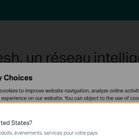
sh, un réseau intellig
Mesh du Deco est conçu pour offrir une énorme augmenta
y Choices
énération de WiFi Mesh pour profiter d'un réseau intel
cookies to improve website navigation, analyze online activi
te avec plus d'appareils, sur une plus grande couver
 experience on our website. You can object to the use of coo
 information in our
privacy policy
.
Don’t show again
Plus de Connexions
ted States?
nécessaires au fonctionnement du site Web et ne peuvent pa
oduits, événements, services pour votre pays.
.