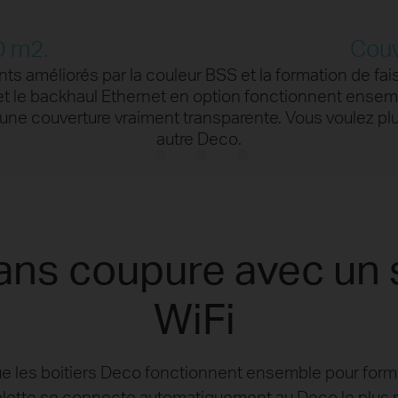
K
e données encodées en
élevé
même temps
0 m2.
Couv
11% plus rapide
×35
ants améliorés par la couleur BSS et la formation de f
t le backhaul Ethernet en option fonctionnent ensemble
Smart Home
Devices
 une couverture vraiment transparente. Vous voulez p
autre Deco.
ns coupure avec un 
WiFi
e les boitiers Deco fonctionnent ensemble pour forme
blette se connecte automatiquement au Deco le plus r