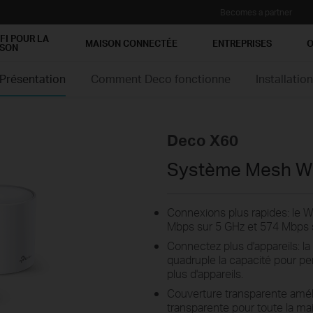
Becomes a partner
FI POUR LA
MAISON CONNECTÉE
ENTREPRISES
O
ISON
Présentation
Comment Deco fonctionne
Installatio
Deco X60
Système Mesh WiF
Connexions plus rapides: le W
Mbps sur 5 GHz et 574 Mbps s
Connectez plus d'appareils:
quadruple la capacité pour pe
plus d'appareils.
Couverture transparente amél
transparente pour toute la mai