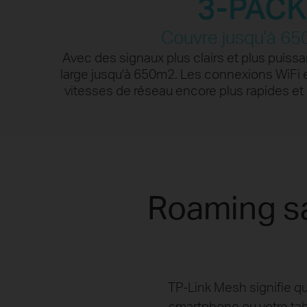
3-PAC
Plus d
Couvre jusqu'à 65
Avec des signaux plus clairs et plus puiss
large jusqu'à 650m2. Les connexions WiFi e
vitesses de réseau encore plus rapides et
Roaming sa
TP-Link Mesh signifie qu
smartphone ou votre ta