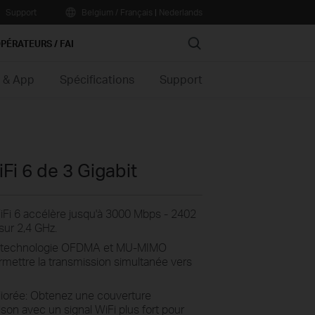
Support
Belgium / Français
|
Nederlands
Search
PÉRATEURS / FAI
n & App
Spécifications
Support
i 6 de 3 Gigabit
iFi 6 accélère jusqu'à 3000 Mbps - 2402
ur 2,4 GHz.
 la technologie OFDMA et MU-MIMO
rmettre la transmission simultanée vers
iorée: Obtenez une couverture
son avec un signal WiFi plus fort pour