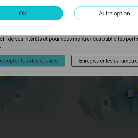
 et marketing
OK
Autre option
yse nous permettent d'analyser vos activités sur notre site 
tionnalités de notre site Web.
ing peuvent être définis via notre site Web par nos partenair
rofil de vos intérêts et pour vous montrer des publicités pert
7
.
x20
Accepter tous les cookies
Enregistrer les paramètre
IP Camera
Streaming
Sin
conn
×3
High-speed
d
Downloading
1024-QAM
Taux de symbole