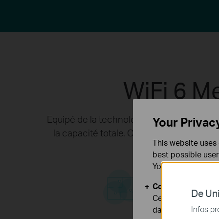
WiFi 6 Me
Equipé de la technologie WiFi 6, le WiFi 
Your Privac
la capacité totale. Obtenez la dernière g
This website uses 
connec
best possible user
You can find more
Cookies basiques
Couverture plus large
De Uni
Ces cookies sont 
Infos pr
dans vos systèmes