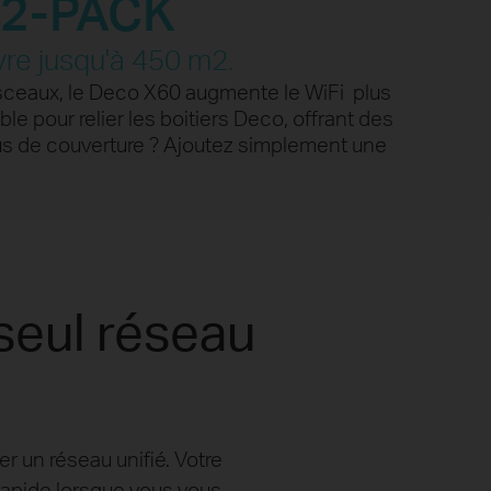
2-PACK
re jusqu'à 450 m2.
×10
aisceaux, le Deco X60 augmente le WiFi plus
 pour relier les boitiers Deco, offrant des
1080P
Streaming
lus de couverture ? Ajoutez simplement une
seul réseau
r un réseau unifié. Votre
apide lorsque vous vous