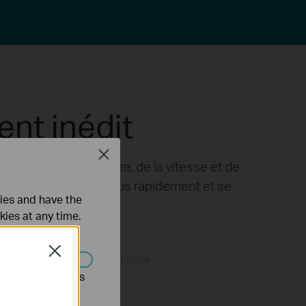
ent inédit
Close
tion de la couverture, de la vitesse et de
ligent qui se charge plus rapidement et se
ties and have the
ture.
△
kies at any time.
Close
WiFi plus rapide
s être désactivés