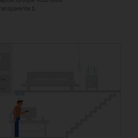
transparente
‡
.