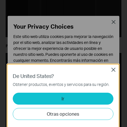
Close
Your Privacy Choices
Este sitio web utiliza cookies para mejorar la navegación
por el sitio web, analizar las actividades en línea y
Paso 5.
Configurar el método de vinculación.
ofrecer la mejor experiencia de usuario posible en
nuestro sitio web. Puedes oponerte al uso de cookies en
cualquier momento. Encontrarás más información en
nuestra
política de privacidad
.
Close
De United States?
Cookies Básicas
Estas cookies son necesarias para el funcionamiento
Obtener productos, eventos y servicios para su región.
del sitio web y no pueden desactivarse en tu sistema.
Ir
Cookies de Análisis y de Marketing
Las cookies de análisis nos permiten analizar tus
actividades en nuestro sitio web con el fin de mejorar y
Otras opciones
adaptar la funcionalidad del mismo.
Las cookies de marketing pueden ser instaladas a