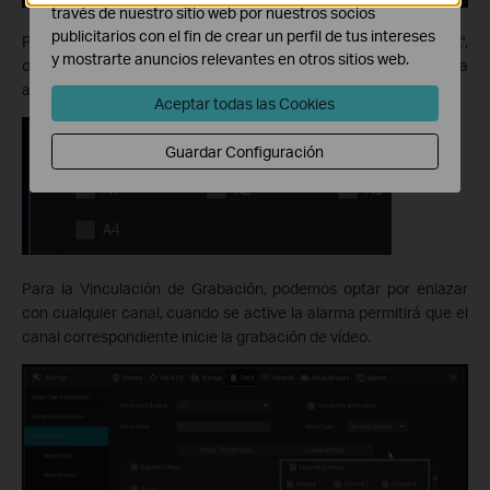
través de nuestro sitio web por nuestros socios
publicitarios con el fin de crear un perfil de tus intereses
Para Regular Linkage, podemos elegir 'Buzzer' y 'Screen Prompt',
y mostrarte anuncios relevantes en otros sitios web.
o entintar con cualquier puerto de salida, cuando se activa la
alarma permitirá que el puerto vinculado emita señal.
Aceptar todas las Cookies
Guardar Configuración
Para la Vinculación de Grabación, podemos optar por enlazar
con cualquier canal, cuando se active la alarma permitirá que el
canal correspondiente inicie la grabación de vídeo.