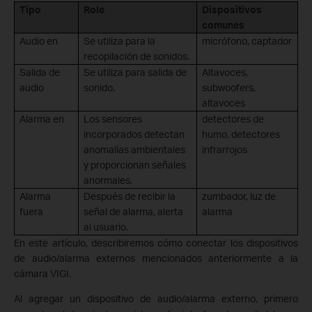
Tipo
Role
Dispositivos
comunes
Audio en
Se utiliza para la
micrófono, captador
recopilación de sonidos.
Salida de
Se utiliza para salida de
Altavoces,
audio
sonido.
subwoofers,
altavoces
Alarma en
Los sensores
detectores de
incorporados detectan
humo, detectores
anomalías ambientales
infrarrojos
y proporcionan señales
anormales.
Alarma
Después de recibir la
zumbador, luz de
fuera
señal de alarma, alerta
alarma
al usuario.
En este artículo, describiremos cómo conectar los dispositivos
de audio/alarma externos mencionados anteriormente a la
cámara VIGI.
Al agregar un dispositivo de audio/alarma externo, primero