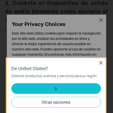
2. Conecte el dispositivo de salida
de audio (tomando como ejemplo el
altavoz)
Close
Your Privacy Choices
Consulte el siguiente diagrama para la conexión:
Este sitio web utiliza cookies para mejorar la navegación
por el sitio web, analizar las actividades en línea y
ofrecer la mejor experiencia de usuario posible en
nuestro sitio web. Puedes oponerte al uso de cookies en
cualquier momento. Encontrarás más información en
nuestra
política de privacidad
.
Close
De United States?
Cookies Básicas
Estas cookies son necesarias para el funcionamiento
Obtener productos, eventos y servicios para su región.
del sitio web y no pueden desactivarse en tu sistema.
Ir
Cookies de Análisis y de Marketing
Las cookies de análisis nos permiten analizar tus
actividades en nuestro sitio web con el fin de mejorar y
Otras opciones
adaptar la funcionalidad del mismo.
Las cookies de marketing pueden ser instaladas a