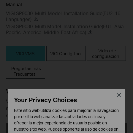
Manual
VIGI SP9030_Multi-Model_Installation Guide(EU2_16
Languages)
VIGI SP9030_Multi Model_Installation Guide(EU1_Asia-
Pacific_America_Middle-East-Africa)
Vídeo de
VIGI VMS
VIGI Config Tool
configuración
Preguntas más
Frecuentes
VIGI VMS
Close
Your Privacy Choices
VIGI VMS is a software platform designed to effectively
manage surveillance devices and users from multiple
Este sitio web utiliza cookies para mejorar la navegación
sites in a unified and intuitive manner.
por el sitio web, analizar las actividades en línea y
ofrecer la mejor experiencia de usuario posible en
VIGI VMS_1.8.70_64bits
nuestro sitio web. Puedes oponerte al uso de cookies en