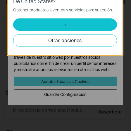
De United States?
Cookies Básicas
Estas cookies son necesarias para el funcionamiento
Fecha de Publicación:
2017-08-11
Obtener productos, eventos y servicios para su región.
del sitio web y no pueden desactivarse en tu sistema.
Idioma:
Inglés
Ir
Cookies de Análisis y de Marketing
Las cookies de análisis nos permiten analizar tus
Tamaño de Archivo:
5.81 MB
actividades en nuestro sitio web con el fin de mejorar y
Otras opciones
adaptar la funcionalidad del mismo.
Sistema Operativo: Win2000/XP/2003/Vista/7
Las cookies de marketing pueden ser instaladas a
través de nuestro sitio web por nuestros socios
publicitarios con el fin de crear un perfil de tus intereses
y mostrarte anuncios relevantes en otros sitios web.
Aceptar todas las Cookies
Suscripción
Guardar Configuración
Dirección de correo electrónico
Suscríbete