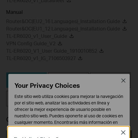
TL-ER6020_v1_Datasheet
Manual
Router&OC(EU2_16 Languages)_Installation Guide
Router&OC(EU1_12 Languages)_Installation Guide
TL-ER6020_v1_User_Guide
VPN Config Guide_V2
TL-ER6020_V1_User Guide_1910010852
TL-ER6020_v1_IG_7106503927
Cliente software
Preguntas más
Documentos
Close
VPN IPSec
Frecuentes
relacionados
Your Privacy Choices
Este sitio web utiliza cookies para mejorar la navegación
Firmware
por el sitio web, analizar las actividades en línea y
ofrecer la mejor experiencia de usuario posible en
nuestro sitio web. Puedes oponerte al uso de cookies en
Cliente software VPN IPSec
cualquier momento. Encontrarás más información en
nuestra
política de privacidad
.
Close
IPSec VPN Client