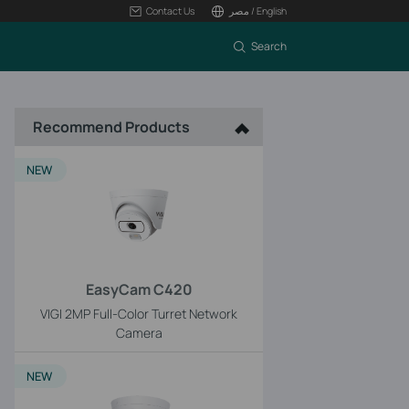
مصر / English
Contact Us
Search
Recommend Products
NEW
EasyCam C420
VIGI 2MP Full-Color Turret Network
Camera
NEW