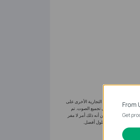
الضوضاء ظاهرة فيزيائية ولا مفر منها. وبشكل أساسي، تحتوي كاميرات IP بما في ذلك العلامات التجارية الأخرى على
From 
يكون لها أداء أسوأ في تجميع الصوت. تم
Get prod
وضاء في شاشتك. بالرغم من أنه ذلك أمر لا مفر
نات والأبحاث للوصول لحلول أفضل.