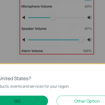
لماذا هناك ضوضاء؟
United States?
الضوضاء في الخلفية. وتلك الكاميرات التي يبدو أنها تولد ضوضاء أقل ربما 
ucts, events and services for your region.
تصميم كاميرات VIGI بمجمع صوت ذو حساسية وقد يلتقط بعض الض
منه في الوقت الحاضر، إلا أننا لا نزال نبذل أفضل ما لدينا لإجراء التحسي
كيفية الحد من الضوضاء
GO
Other Option