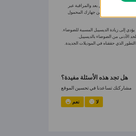
1. يرجى إبقاء جهازك المحمول بعيدًا عن الكاميرا قدر الإمكان. تم تصميم كاميرا VIGI للوصول عن بعد والمراقبة عبر
دوث تداخل وضوضاء بين جهازك المحمول
ا لأن الصوت الأعلى قد يؤدي إلى زيادة الديسيبل المسببة للضوضاء.
ضًا مع الحد الأدنى من الضوضاء بالديسيبل.
لتطور الذي حققناه في الموديلات الجديدة.
هل تجد هذه الأسئلة مفيدة؟
مشاركتك تساعدنا في تحسين الموقع
لا
نعم