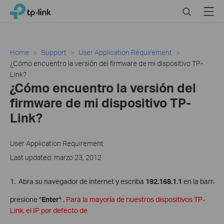
Click
Search
Menu
TP-Link, Reliably Smart
to
skip
the
navigation
Home
Support
User Application Requirement
bar
¿Cómo encuentro la versión del firmware de mi dispositivo TP-
Link?
¿Cómo encuentro la versión del
firmware de mi dispositivo TP-
Link?
User Application Requirement
Last updated: marzo 23, 2012
1. Abra su navegador de internet y escriba
192.168.1.1
en la barra 
presione "
Enter
" .
Para la mayoría de nuestros dispositivos TP-
Link, el IP por defecto de