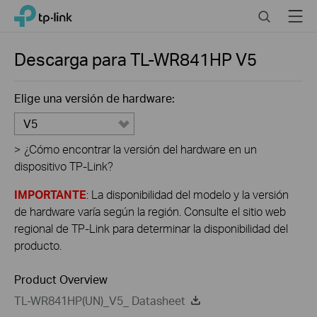
Click
Search
Menu
TP-Link, Reliably Smart
to
skip
the
Descarga para
TL-WR841HP
V5
navigation
bar
Elige una versión de hardware:
V5
>
¿Cómo encontrar la versión del hardware en un
dispositivo TP-Link?
IMPORTANTE
: La disponibilidad del modelo y la versión
de hardware varía según la región. Consulte el sitio web
regional de TP-Link para determinar la disponibilidad del
producto.
Product Overview
TL-WR841HP(UN)_V5_ Datasheet