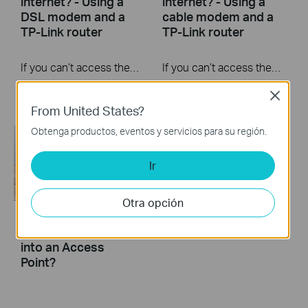
internet? - Using a
internet? - Using a
DSL modem and a
cable modem and a
TP-Link router
TP-Link router
If you can’t access the internet using a DSL modem and TP-Link router, this video can help you solve the problem.
If you can’t access the internet using a cable modem and TP-Link router, follow this video step by step to solve your problem.
More
More
Close
From United States?
Obtenga productos, eventos y servicios para su región.
Ir
Otra opción
How to turn a router
into an Access
Point?