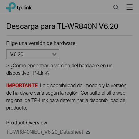
Click
Search
Menu
TP-Link, Reliably Smart
to
skip
the
Descarga para
TL-WR840N
V6.20
navigation
bar
Elige una versión de hardware:
V6.20
>
¿Cómo encontrar la versión del hardware en un
dispositivo TP-Link?
IMPORTANTE
: La disponibilidad del modelo y la versión
de hardware varía según la región. Consulte el sitio web
regional de TP-Link para determinar la disponibilidad del
producto.
Product Overview
TL-WR840N(EU)_V6.20_Datasheet