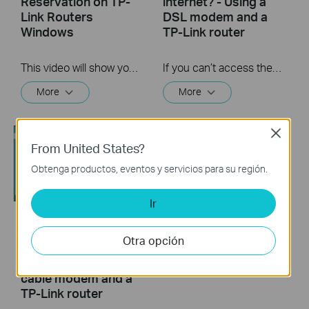
Reservation on TP-
internet? - Using a
Link Routers
DSL modem and a
Windows
TP-Link router
This video will show you how to set up Address Reservation on TP-Link routers.
If you can’t access the internet using a DSL modem and TP-Link router, this video can help you solve the problem.
More
More
Close
From United States?
Obtenga productos, eventos y servicios para su región.
Ir
What should I do if I
How to turn a router
Otra opción
cannot access the
into an Access
internet? - Using a
Point?
cable modem and a
TP-Link router