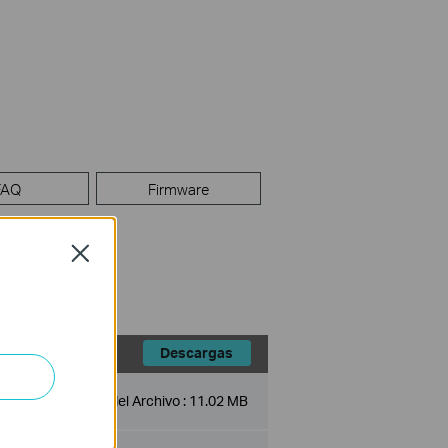
FAQ
Firmware
Close
Descargas
Tamaño del Archivo :
11.02 MB