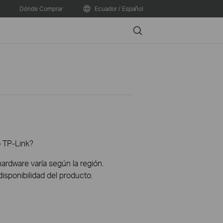
e
Dónde Comprar
Ecuador / Español
Search
o TP-Link?
hardware varía según la región.
disponibilidad del producto.