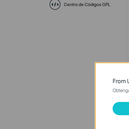
Centro de Códigos GPL
From U
Obtenga 