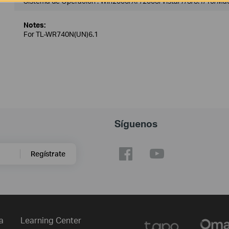
Sistema de Operación : Win2000/XP/2003/Vista/7/8/8.1/10/Ma
Notes:
For TL-WR740N(UN)6.1
Síguenos
Regístrate
a
Learning Center