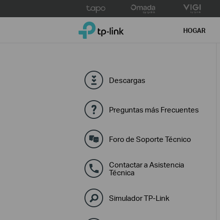
Click
to
TP-Link, Reliably Smart
skip
HOGAR
the
navigation
bar
Descargas
Preguntas más Frecuentes
Foro de Soporte Técnico
Contactar a Asistencia
Técnica
Simulador TP-Link