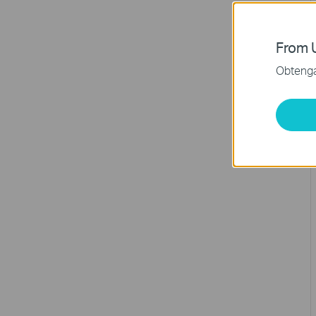
From U
Obtenga 