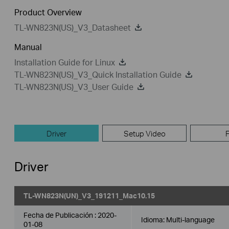
Product Overview
TL-WN823N(US)_V3_Datasheet
Manual
Installation Guide for Linux
TL-WN823N(US)_V3_Quick Installation Guide
TL-WN823N(US)_V3_User Guide
Driver
Setup Video
Driver
TL-WN823N(UN)_V3_191211_Mac10.15
Fecha de Publicación :
2020-
Idioma:
Multi-language
01-08