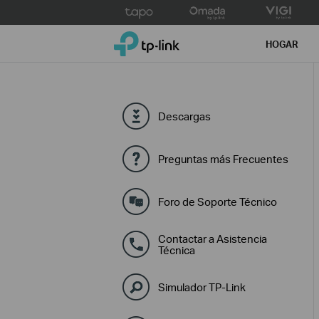
Click
to
TP-Link, Reliably Smart
skip
HOGAR
the
navigation
bar
Descargas
Preguntas más Frecuentes
Foro de Soporte Técnico
Contactar a Asistencia
Técnica
Simulador TP-Link