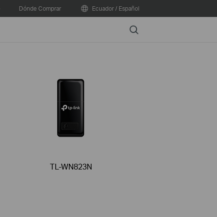
e
Dónde Comprar
Ecuador / Español
Search
TL-WN823N