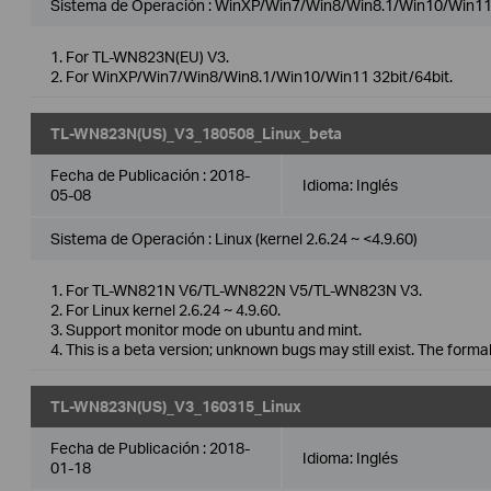
Sistema de Operación : WinXP/Win7/Win8/Win8.1/Win10/Win1
1. For TL-WN823N(EU) V3.
2. For WinXP/Win7/Win8/Win8.1/Win10/Win11 32bit/64bit.
TL-WN823N(US)_V3_180508_Linux_beta
Fecha de Publicación :
2018-
Idioma:
Inglés
05-08
Sistema de Operación : Linux (kernel 2.6.24 ~ <4.9.60)
1. For TL-WN821N V6/TL-WN822N V5/TL-WN823N V3.
2. For Linux kernel 2.6.24 ~ 4.9.60.
3. Support monitor mode on ubuntu and mint.
4. This is a beta version; unknown bugs may still exist. The forma
TL-WN823N(US)_V3_160315_Linux
Fecha de Publicación :
2018-
Idioma:
Inglés
01-18