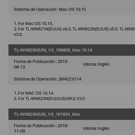
Sistema de Operación : Mac OS 10.15
1. For Mac OS 10.15.
2. For TL-WN821N(EUUS) v6.0, TL-WN822N(EUUS) v5.0, TL-W
v3.0.
TL-WN823N(UN)_V3_190805_Mac 10.14
Fecha de Publicación :
2019-
Idioma:
Inglés
08-13
Sistema de Operación : [MAC]10.14
1. For MAC OS 10.14.
2. For TL-WN823N(EU)/(US)/(RU) V3.0
TL-WN823N(US)_V3_181024_Mac
Fecha de Publicación :
2018-
Idioma:
Inglés
11-09