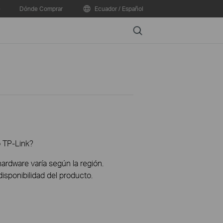
e
Dónde Comprar
Ecuador / Español
Search
o TP-Link?
hardware varía según la región.
disponibilidad del producto.