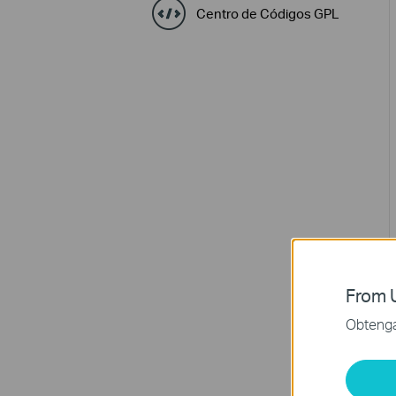
Centro de Códigos GPL
From U
Obtenga 