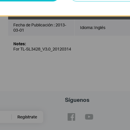
TL-SL3428_V3_MIB(2)
Fecha de Publicación :
2013-
Idioma:
Inglés
03-01
Notes:
For TL-SL3428_V3.0_20120314
Síguenos
Regístrate