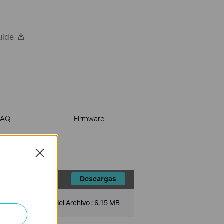
uide
FAQ
Firmware
Close
Descargas
Tamaño del Archivo :
6.15 MB