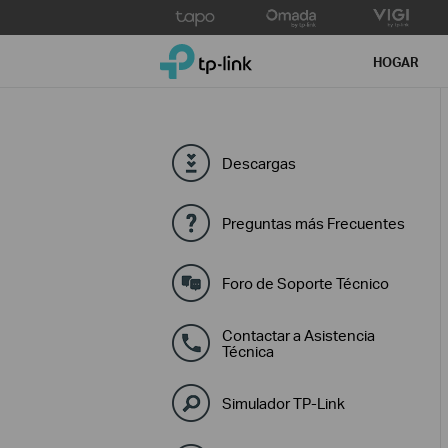
Click
to
TP-Link, Reliably Smart
skip
HOGAR
the
navigation
bar
Descargas
Preguntas más Frecuentes
Foro de Soporte Técnico
Contactar a Asistencia
Técnica
Simulador TP-Link