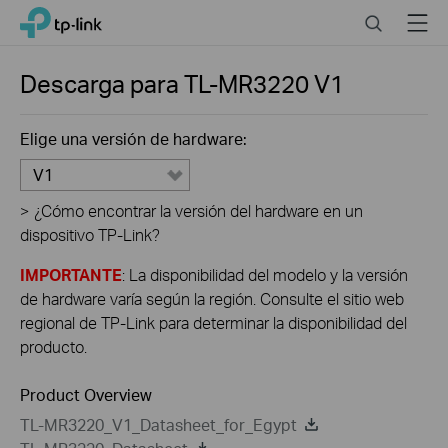
Click
Search
Menu
TP-Link, Reliably Smart
to
skip
the
Descarga para
TL-MR3220
V1
navigation
bar
Elige una versión de hardware:
V1
>
¿Cómo encontrar la versión del hardware en un
dispositivo TP-Link?
IMPORTANTE
: La disponibilidad del modelo y la versión
de hardware varía según la región. Consulte el sitio web
regional de TP-Link para determinar la disponibilidad del
producto.
Product Overview
TL-MR3220_V1_Datasheet_for_Egypt