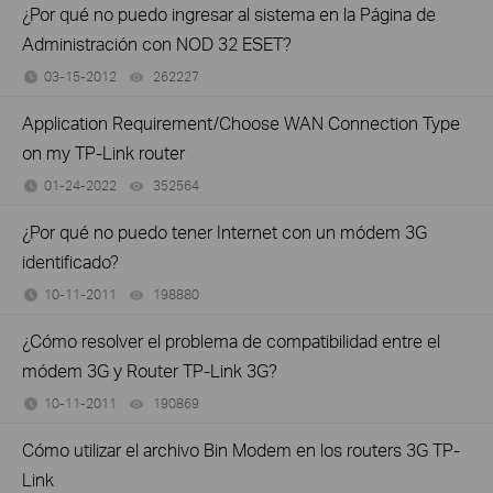
¿Por qué no puedo ingresar al sistema en la Página de
Administración con NOD 32 ESET?
03-15-2012
262227
views
Application Requirement/Choose WAN Connection Type
on my TP-Link router
01-24-2022
352564
views
¿Por qué no puedo tener Internet con un módem 3G
identificado?
10-11-2011
198880
views
¿Cómo resolver el problema de compatibilidad entre el
módem 3G y Router TP-Link 3G?
10-11-2011
190869
views
Cómo utilizar el archivo Bin Modem en los routers 3G TP-
Link