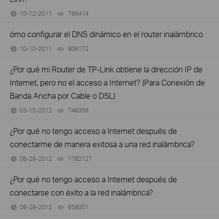
10-12-2011
786414
views
ómo configurar el DNS dinámico en el router inalámbrico
10-10-2011
809172
views
¿Por qué mi Router de TP-Link obtiene la dirección IP de
Internet, pero no el acceso a Internet? (Para Conexión de
Banda Ancha por Cable o DSL)
03-15-2012
748356
views
¿Por qué no tengo acceso a Internet después de
conectarme de manera exitosa a una red inalámbrica?
08-29-2012
1782127
views
¿Por qué no tengo acceso a Internet después de
conectarse con éxito a la red inalámbrica?
08-28-2012
658001
views