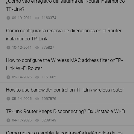
¿Cómo veo el registro del sistema del Router inalámbrico
TP-Link?
09-19-2011
1160374
views
Cómo configurar la reserva de direcciones en el Router
inalámbrico TP-Link
10-12-2011
775827
views
How to configure the Wireless MAC address filter onTP-
Link Wi-Fi Router
05-14-2026
1151665
views
How to use bandwidth control on TP-Link wireless router
05-14-2026
1957576
views
TP-Link Router Keeps Disconnecting? Fix Unstable Wi-Fi
04-17-2026
3209149
views
Como ubicar o cambiar la contraseña inalámbrica de los