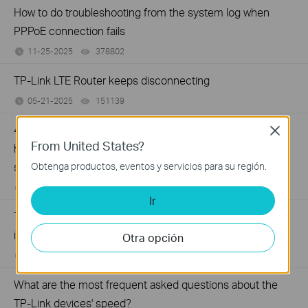
How to do troubleshooting from the system log when
PPPoE connection fails
11-25-2025
378802
views
TP-Link LTE Router keeps disconnecting
05-21-2025
151139
views
4G 5G Routers (Including Deco, LTE Gateway and MiFi)
Close
From United States?
have no Internet due to 464XLAT technology used by
some operators (e.g., Jio, Globe)
Obtenga productos, eventos y servicios para su región.
05-20-2025
120928
views
Ir
The Weak Security and Privacy Warning on the iOS14 or
iOS15
Otra opción
06-25-2023
609723
views
What are the most frequent asked questions about the
TP-Link devices' speed?