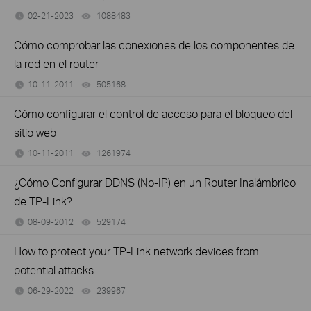
02-21-2023
1088483
views
Cómo comprobar las conexiones de los componentes de
la red en el router
10-11-2011
505168
views
Cómo configurar el control de acceso para el bloqueo del
sitio web
10-11-2011
1261974
views
¿Cómo Configurar DDNS (No-IP) en un Router Inalámbrico
de TP-Link?
08-09-2012
529174
views
How to protect your TP-Link network devices from
potential attacks
06-29-2022
239967
views