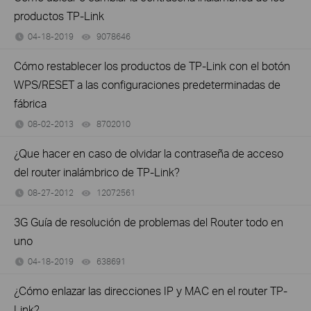
productos TP-Link
04-18-2019
9078646
views
Cómo restablecer los productos de TP-Link con el botón
WPS/RESET a las configuraciones predeterminadas de
fábrica
08-02-2013
8702010
views
¿Que hacer en caso de olvidar la contraseña de acceso
del router inalámbrico de TP-Link?
08-27-2012
12072561
views
3G Guía de resolución de problemas del Router todo en
uno
04-18-2019
638691
views
¿Cómo enlazar las direcciones IP y MAC en el router TP-
Link?