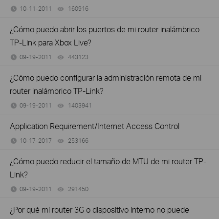
10-11-2011
160916
views
¿Cómo puedo abrir los puertos de mi router inalámbrico
TP-Link para Xbox Live?
09-19-2011
443123
views
¿Cómo puedo configurar la administración remota de mi
router inalámbrico TP-Link?
09-19-2011
1403941
views
Application Requirement/Internet Access Control
10-17-2017
253166
views
¿Cómo puedo reducir el tamaño de MTU de mi router TP-
Link?
09-19-2011
291450
views
¿Por qué mi router 3G o dispositivo interno no puede