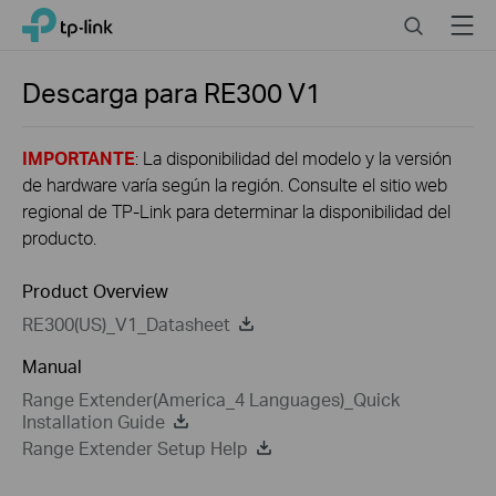
Click
Search
Menu
TP-Link, Reliably Smart
to
skip
the
Descarga para
RE300
V1
navigation
bar
IMPORTANTE
: La disponibilidad del modelo y la versión
de hardware varía según la región. Consulte el sitio web
regional de TP-Link para determinar la disponibilidad del
producto.
Product Overview
RE300(US)_V1_Datasheet
Manual
Range Extender(America_4 Languages)_Quick
Installation Guide
Range Extender Setup Help