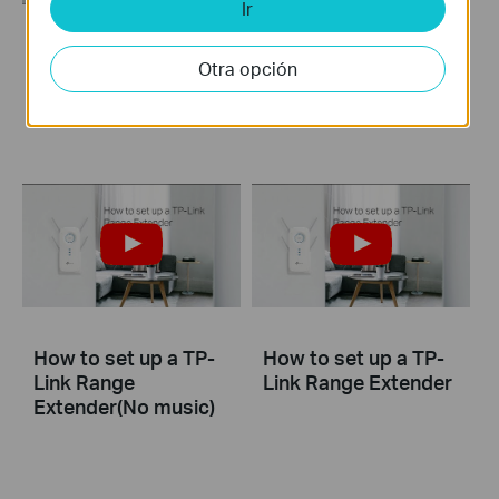
Ir
RE300 Installation
RE300 Installation
Otra opción
Guide through Tether
Guide through Web
APP
UI
How to set up a TP-
How to set up a TP-
Link Range
Link Range Extender
Extender(No music)