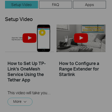
Setup Video
FAQ
Apps
Setup Video
How to Set Up TP-
How to Configure a
Link's OneMesh
Range Extender for
Service Using the
Starlink
Tether App
This video will take you through the process of setting up TP-Link OneMesh using a mobile device and our Tether app.
More