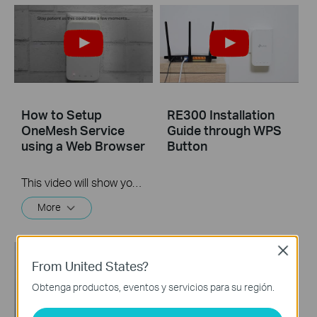
How to Setup
RE300 Installation
OneMesh Service
Guide through WPS
using a Web Browser
Button
This video will show you the process for using the web browser of your computer to setup TP-Link's OneMesh service.
More
Close
From United States?
Obtenga productos, eventos y servicios para su región.