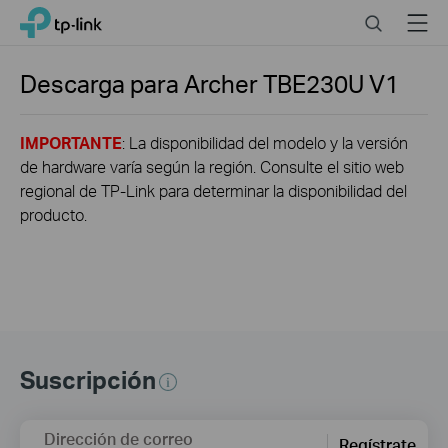
Click
Search
Menu
TP-Link, Reliably Smart
to
skip
the
Descarga para
Archer TBE230U
V1
navigation
bar
IMPORTANTE
: La disponibilidad del modelo y la versión
de hardware varía según la región. Consulte el sitio web
regional de TP-Link para determinar la disponibilidad del
producto.
Suscripción
Dirección de correo
Regístrate