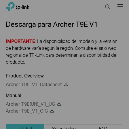
Click
Search
Menu
TP-Link, Reliably Smart
to
skip
the
Descarga para
Archer T9E
V1
navigation
bar
IMPORTANTE
: La disponibilidad del modelo y la versión
de hardware varía según la región. Consulte el sitio web
regional de TP-Link para determinar la disponibilidad del
producto.
Product Overview
Archer T9E_V1_Datasheet
Manual
Archer T9E(UN)_V1_UG
Archer T9E_V1_QIG
Utilidad
Setup Video
FAQ