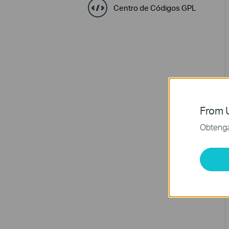
Centro de Códigos GPL
From U
Obtenga 