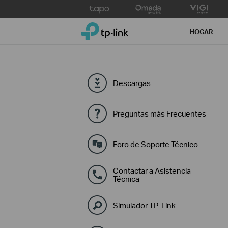
Click
to
TP-Link, Reliably Smart
skip
HOGAR
the
navigation
bar
Descargas
Preguntas más Frecuentes
Foro de Soporte Técnico
Contactar a Asistencia
Técnica
Simulador TP-Link