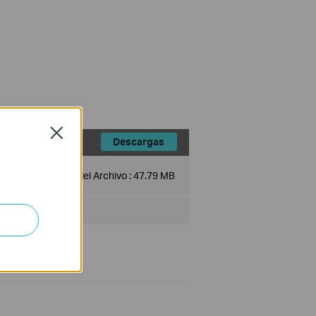
Close
Descargas
Tamaño del Archivo :
47.79 MB