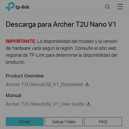
Click
Search
Menu
TP-Link, Reliably Smart
to
skip
the
Descarga para
Archer T2U Nano
V1
navigation
bar
IMPORTANTE
: La disponibilidad del modelo y la versión
de hardware varía según la región. Consulte el sitio web
regional de TP-Link para determinar la disponibilidad del
producto.
Product Overview
Archer T2U Nano(US)_V1_Datasheet
Manual
Archer T2U Nano(US)_V1_User Guide
Driver
Setup Video
FAQ