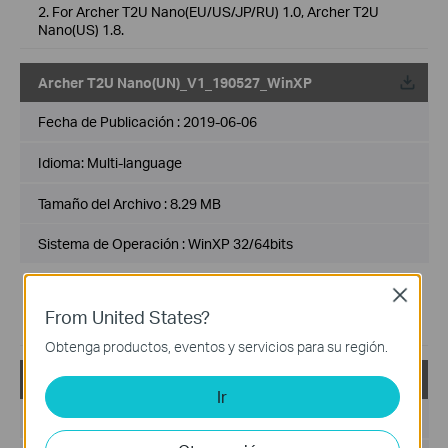
2. For Archer T2U Nano(EU/US/JP/RU) 1.0, Archer T2U
Nano(US) 1.8.
Archer T2U Nano(UN)_V1_190527_WinXP
Fecha de Publicación :
2019-06-06
Idioma:
Multi-language
Tamaño del Archivo :
8.29 MB
Sistema de Operación : WinXP 32/64bits
1. For WinXP 32/64bits.
Close
2. For Archer T2U Nano(EU/US/JP/RU) 1.0, Archer T2U
From United States?
Nano(US) 1.8.
Obtenga productos, eventos y servicios para su región.
Archer T2U Nano(UN)_V1_190527_Win8
Ir
Fecha de Publicación :
2019-06-06