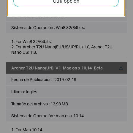
Otra opción
Idioma:
Multi-language
Tamaño del Archivo :
9.99 MB
Sistema de Operación : Win8 32/64bits.
1. For Win8 32/64bits.
2. For Archer T2U Nano(EU/US/JP/RU) 1.0, Archer T2U
Nano(US) 1.8.
Archer T2U Nano(UN)_V1_Mac os x 10.14_Beta
Fecha de Publicación :
2019-02-19
Idioma:
Inglés
Tamaño del Archivo :
13.93 MB
Sistema de Operación : mac os x 10.14
1. For Mac 10.14.