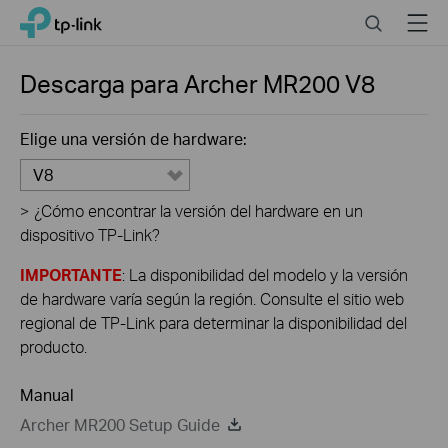
Click
Search
Menu
TP-Link, Reliably Smart
to
skip
the
Descarga para
Archer MR200
V8
navigation
bar
Elige una versión de hardware:
V8
>
¿Cómo encontrar la versión del hardware en un
dispositivo TP-Link?
IMPORTANTE
: La disponibilidad del modelo y la versión
de hardware varía según la región. Consulte el sitio web
regional de TP-Link para determinar la disponibilidad del
producto.
Manual
Archer MR200 Setup Guide