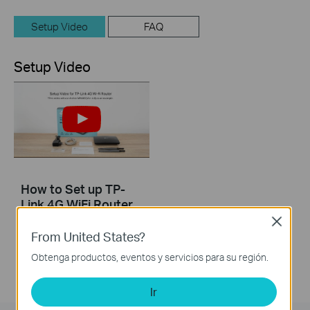
Setup Video
FAQ
Setup Video
How to Set up TP-
Link 4G WiFi Router
Close
From United States?
Obtenga productos, eventos y servicios para su región.
Ir