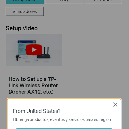
Simuladores
Setup Video
How to Set up a TP-
Link Wireless Router
(Archer AX12, etc.)
Close
This video will show you how to configure TP-Link Wi-Fi 6 router (Archer AX12, etc.).
From United States?
More
Obtenga productos, eventos y servicios para su región.