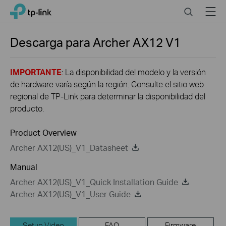
Click
Search
Menu
TP-Link, Reliably Smart
to
skip
the
Descarga para
Archer AX12
V1
navigation
bar
IMPORTANTE
: La disponibilidad del modelo y la versión
de hardware varía según la región. Consulte el sitio web
regional de TP-Link para determinar la disponibilidad del
producto.
Product Overview
Archer AX12(US)_V1_Datasheet
Manual
Archer AX12(US)_V1_Quick Installation Guide
Archer AX12(US)_V1_User Guide
Setup Video
FAQ
Firmware