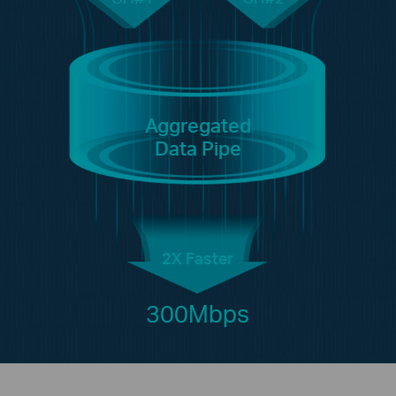
Aggregated
Data Pipe
2X Faster
300Mbps