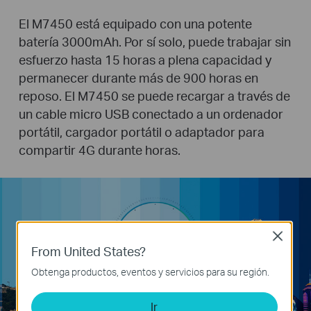
El M7450 está equipado con una potente
batería 3000mAh. Por sí solo, puede trabajar sin
esfuerzo hasta 15 horas a plena capacidad y
permanecer durante más de 900 horas en
reposo. El M7450 se puede recargar a través de
un cable micro USB conectado a un ordenador
portátil, cargador portátil o adaptador para
compartir 4G durante horas.
15
+
Close
From United States?
Horas
Obtenga productos, eventos y servicios para su región.
Ir