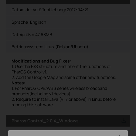
Datum der Veröffentlichung:
2017-04-21
Sprache:
Englisch
Dateigröße:
47.68MB
Betriebssystem: Linux (Debian/Ubuntu)
Modifications and Bug Fixes:
1. Use the B/S structure and inherit the functions of
PharOS Control v1.
2. Add the Google Map and some other new functions.
Notes:
1. For PharOS CPE/WBS series wireless broadband
products(including v1 devices).
2. Require to install Java (v1.7 or above) in Linux before
running this software.
Pharos Control_2.0.4_Windows
Datum der Veröffentlichung:
2017-03-03