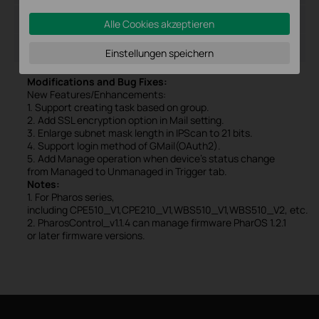
Dateigröße:
87.31 MB
Alle Cookies akzeptieren
Betriebssystem: Win2000/XP/2003/Vista/7/8/8.1/10
Einstellungen speichern
Modifications and Bug Fixes:
New Features/Enhancements:
1. Support creating task based on group.
2. Add SSL encryption option in Mail setting.
3. Enlarge subnet mask length in IPScan to 21 bits.
4. Support login method of GMail(OAuth2).
5. Add Manage operation when device's status change
from Managed to Unmanaged in Trigger tab.
Notes:
1. For Pharos series,
including CPE510_V1,CPE210_V1,WBS510_V1,WBS510_V2, etc.
2. PharosControl_v1.1.4 can manage firmware PharOS 1.2.1
or later firmware versions.