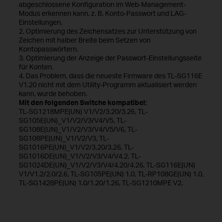
abgeschlossene Konfiguration im Web-Management-
Modus erkennen kann, z. B. Konto-Passwort und LAG-
Einstellungen.
2. Optimierung des Zeichensatzes zur Unterstützung von
Zeichen mit halber Breite beim Setzen von
Kontopasswörtern.
3. Optimierung der Anzeige der Passwort-Einstellungsseite
für Konten.
4. Das Problem, dass die neueste Firmware des TL-SG116E
V1.20 nicht mit dem Utility-Programm aktualisiert werden
kann, wurde behoben.
Mit den folgenden Switche kompatibel:
TL-SG1218MPE(UN) V1/V2/3.20/3.26, TL-
SG105E(UN)_V1/V2/V3/V4/V5, TL-
SG108E(UN)_V1/V2/V3/V4/V5/V6, TL-
SG108PE(UN)_V1/V2/V3, TL-
SG1016PE(UN)_V1/V2/3.20/3.26, TL-
SG1016DE(UN)_V1/V2/V3/V4/V4.2, TL-
SG1024DE(UN)_V1/V2/V3/V4/4.20/4.26, TL-SG116E(UN)
V1/V1.2/2.0/2.6, TL-SG105PE(UN) 1.0, TL-RP108GE(UN) 1.0,
TL-SG1428PE(UN) 1.0/1.20/1.26, TL-SG1210MPE V2.