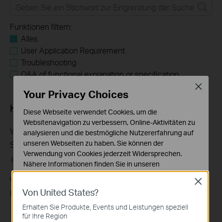
Funktionen filtern:
Alles
User Application Requirement
Troubleshooting
Q&A of functional explanation or specification
parameters
Close
Your Privacy Choices
Häufig gestellte Fragen
Diese Webseite verwendet Cookies, um die
Websitenavigation zu verbessern, Online-Aktivitäten zu
What Are the Differences in Features and Application
analysieren und die bestmögliche Nutzererfahrung auf
unseren Webseiten zu haben. Sie können der
Scenarios Among Various Series Switches
Verwendung von Cookies jederzeit Widersprechen.
07-31-2026
407202
views
Nähere Informationen finden Sie in unseren
Datenschutzhinweisen
.
Why Are the Ethernet LED Indicators Off on My TP-Link
Close
Von United States?
Notwendige Cookies
Unmanaged Switch?
Diese Cookies sind zur Funktion der Website
Erhalten Sie Produkte, Events und Leistungen speziell
07-17-2026
415708
views
erforderlich und können in Ihren Systemen nicht
für Ihre Region