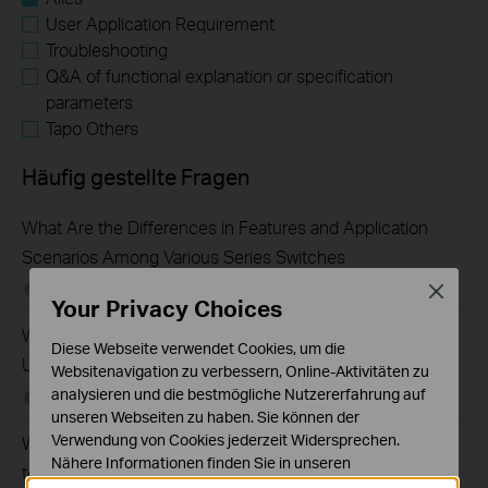
User Application Requirement
Troubleshooting
Q&A of functional explanation or specification
parameters
Tapo Others
Häufig gestellte Fragen
What Are the Differences in Features and Application
Scenarios Among Various Series Switches
07-31-2026
407202
views
Close
Your Privacy Choices
Why Are the Ethernet LED Indicators Off on My TP-Link
Diese Webseite verwendet Cookies, um die
Unmanaged Switch?
Websitenavigation zu verbessern, Online-Aktivitäten zu
analysieren und die bestmögliche Nutzererfahrung auf
07-17-2026
415709
views
unseren Webseiten zu haben. Sie können der
Verwendung von Cookies jederzeit Widersprechen.
What Can I Do If My PC Is Not Working When Connected
Nähere Informationen finden Sie in unseren
to a TP-Link Unmanaged Switch?
Datenschutzhinweisen
.