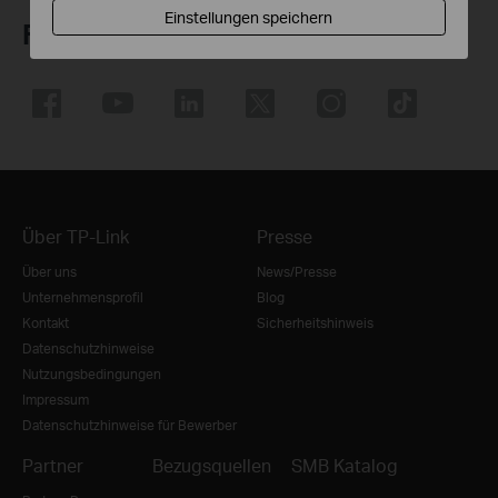
Einstellungen speichern
Folge uns
Über TP-Link
Presse
Über uns
News/Presse
Unternehmensprofil
Blog
Kontakt
Sicherheitshinweis
Datenschutzhinweise
Nutzungsbedingungen
Impressum
Datenschutzhinweise für Bewerber
Partner
Bezugsquellen
SMB Katalog