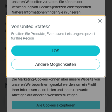
unseren Webseiten zu haben. Sie können der
Introduction for TP-Link Outdoor Antennas
Verwendung von Cookies jederzeit Widersprechen.
Nähere Informationen finden Sie in unseren
02-12-2018
156527
views
Datenschutzhinweisen
.
Close
Wie finde ich die Hardware Version auf einem TP-Link
Von United States?
Notwendige Cookies
Gerät?
Diese Cookies sind zur Funktion der Website
Erhalten Sie Produkte, Events und Leistungen speziell
erforderlich und können in Ihren Systemen nicht
für Ihre Region
09-26-2016
25765498
views
deaktiviert werden.
How to Improve Your Wi-Fi Signal and Wireless Range
LOS
Analyse- und Marketing-Cookies
Analyse-Cookies ermöglichen es uns, Ihre Aktivitäten
12-28-2012
2156906
views
auf unserer Website zu analysieren, um die
Andere Möglichkeiten
Funktionsweise unserer Website zu verbessern und
anzupassen.
Die Marketing-Cookies können über unsere Website von
Newsletter abonnieren
unseren Werbepartnern gesetzt werden, um ein Profil
Ihrer Interessen zu erstellen und Ihnen relevante
Anzeigen auf anderen Websites zu zeigen.
E-Mail-Adresse
Registrieren
Alle Cookies akzeptieren