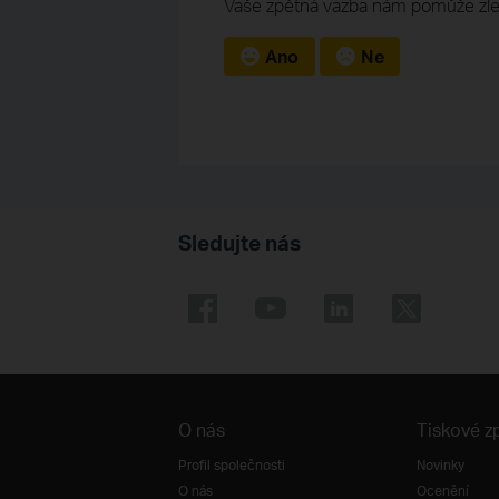
Vaše zpětná vazba nám pomůže zle
Ano
Ne
Sledujte nás
O nás
Tiskové z
Profil společnosti
Novinky
O nás
Ocenění