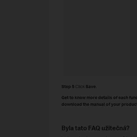
Step 5
Click
Save
.
Get to know more details of each fun
download the manual of your product
Byla tato FAQ užitečná?