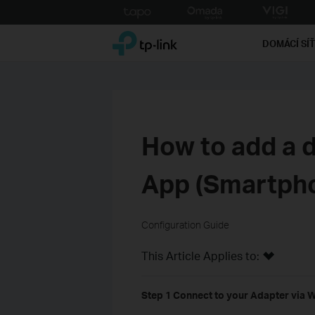
Click
to
TP-Link, Reliably Smart
skip
DOMÁCÍ SÍ
the
navigation
bar
How to add a 
App (Smartph
Configuration Guide
This Article Applies to:
Step 1 Connect to your Adapter via 