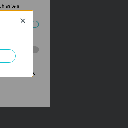
hlasíte s
Close
ch systémech
 stránkách za
nastavit, aby se