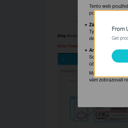
Tento web používá
používáním našich
Základní cookies
From U
Tyto cookies jsou
Step 4
Input the powerline key of the d
Get prod
deaktivovat.
Note: Powerline key can be found on the
Analytické a mar
Soubory cookie pr
účelem zlepšení a 
Marketingové soub
vám zobrazovali re