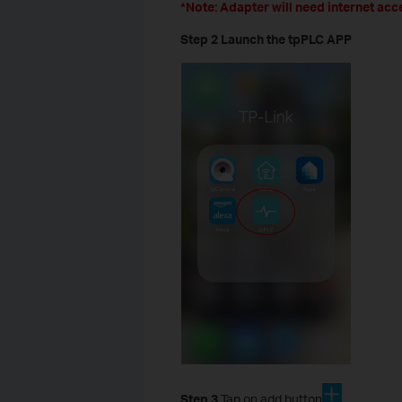
*Note: Adapter will need internet acc
Step 2 Launch the tpPLC APP
Step 3
Tap on add button
.