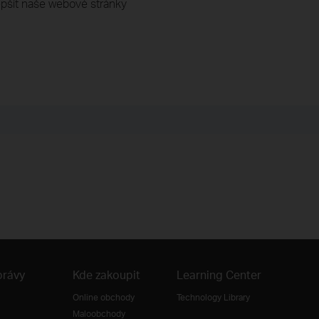
pšit naše webové stránky
právy
Kde zakoupit
Learning Center
Online obchody
Technology Library
Maloobchody