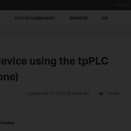
Podpora
Ť
CHYTRÁ DOMÁCNOST
BUSINESS
ISP
device using the tpPLC
one)
Updated 06-27-2022 08:43:36 AM
174968
Wireless