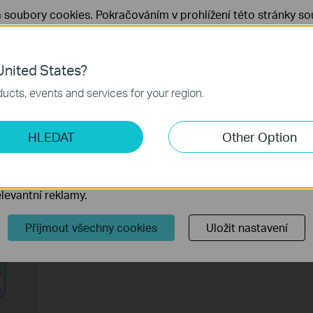
 soubory cookies. Pokračováním v prohlížení této stránky sou
 cookies.
Již nezobrazovat
Zjistit více
.
nited States?
 nezbytné pro fungování webových stránek a nelze je ve vaši
evice.
ucts, events and services for your region.
 back of the device. Remember to plug it back after that.
ketingové cookies
HLEDAT
Other Option
o nám umožňují analyzovat vaše aktivity na našich webových
přizpůsobení jejich funkčnosti.
ory cookie mohou prostřednictvím našich webových stránek 
levantní reklamy.
Přijmout všechny cookies
Uložit nastavení