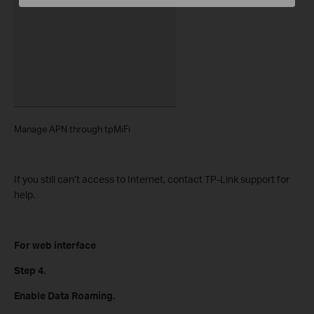
Manage APN through tpMiFi
If you still can’t access to Internet, contact TP-Link support for
help.
For web interface
Step 4.
Enable Data Roaming.