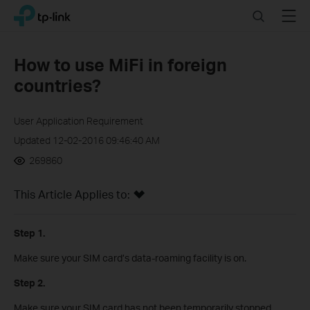
Click
Search
Menu
TP-Link, Reliably Smart
to
skip
the
How to use MiFi in foreign
navigation
countries?
bar
User Application Requirement
Updated 12-02-2016 09:46:40 AM
269860
This Article Applies to:
Step 1.
Make sure your SIM card’s data-roaming facility is on.
Step 2.
Make sure your SIM card has not been temporarily stopped