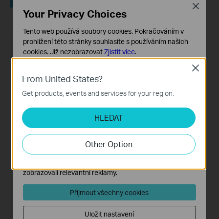
Close
Your Privacy Choices
Tento web používá soubory cookies. Pokračováním v
prohlížení této stránky souhlasíte s používáním našich
cookies.
Již nezobrazovat
Zjistit více
.
Close
Základní cookies
From United States?
Tyto cookies jsou nezbytné pro fungování webových
stránek a nelze je ve vašich systémech deaktivovat.
Get products, events and services for your region.
Analytické a marketingové cookies
HLEDAT
Soubory cookie pro nám umožňují analyzovat vaše
aktivity na našich webových stránkách za účelem
zlepšení a přizpůsobení jejich funkčnosti.
Other Option
Marketingové soubory cookie mohou prostřednictvím
našich webových stránek nastavit, aby se vám
zobrazovali relevantní reklamy.
Přijmout všechny cookies
Uložit nastavení