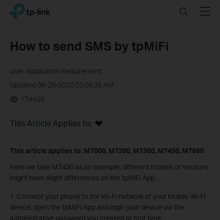
Click
Search
Menu
TP-Link, Reliably Smart
to
skip
the
How to send SMS by tpMiFi
navigation
bar
User Application Requirement
Updated 06-28-2022 03:06:35 AM
174430
This Article Applies to:
This article applies to: M7000, M7200, M7350, M7450, M7650
Here we take M7450 as an example, different models or versions
might have slight differences on the tpMiFi App.
1. Connect your phone to the Wi-Fi network of your Mobile Wi-Fi
device, open the tpMiFi App and login your device via the
administrative password you created at first time
.