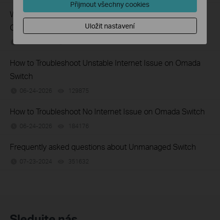
Přijmout všechny cookies
What Can I Do If My PC Has Slow Network Speed When
Uložit nastavení
Connected to an Unmanaged Switch?
07-16-2026
359119
views
How to Troubleshoot Unstable Internet Issue on Omada
Switch
06-24-2026
129875
views
How to Troubleshoot No Internet Issue on Omada Switch
06-24-2026
184176
views
Frequently asked questions about Unmanaged Switch
07-23-2024
351632
views
Sledujte nás