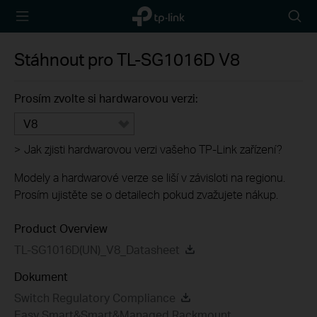
TP-Link,
Searc
Reliably
icon
Smart
Stáhnout pro
TL-SG1016D
V8
Prosím zvolte si hardwarovou verzi:
V8
>
Jak zjisti hardwarovou verzi vašeho TP-Link zařízení?
Modely a hardwarové verze se liší v závisloti na regionu.
Prosím ujistěte se o detailech pokud zvažujete nákup.
Product Overview
TL-SG1016D(UN)_V8_Datasheet
Dokument
Switch Regulatory Compliance
Easy Smart&Smart&Managed Rackmount