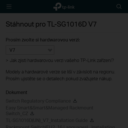
TP-Link,
Searc
Reliably
icon
Smart
Stáhnout pro
TL-SG1016D
V7
Prosím zvolte si hardwarovou verzi:
V7
>
Jak zjisti hardwarovou verzi vašeho TP-Link zařízení?
Modely a hardwarové verze se liší v závisloti na regionu.
Prosím ujistěte se o detailech pokud zvažujete nákup.
Dokument
Switch Regulatory Compliance
Easy Smart&Smart&Managed Rackmount
Switch_CZ
TL-SG1016D(UN)_V7_Installation Guide
Rackmount Switch(EU2_16 Languages)_ Installation