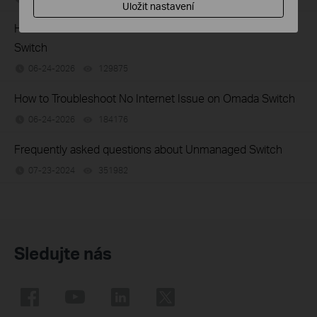
Uložit nastavení
How to Troubleshoot Unstable Internet Issue on Omada
Switch
06-24-2026
129875
views
How to Troubleshoot No Internet Issue on Omada Switch
06-24-2026
184176
views
Frequently asked questions about Unmanaged Switch
07-23-2024
351982
views
Sledujte nás