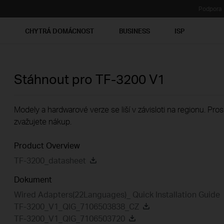
Podpora
Ť
CHYTRÁ DOMÁCNOST
BUSINESS
ISP
Stáhnout pro
TF-3200
V1
Modely a hardwarové verze se liší v závisloti na regionu. Pro
zvažujete nákup.
Product Overview
TF-3200_datasheet
Dokument
Wired Adapters(22Languages)_ Quick Installation Guide
TF-3200_V1_QIG_7106503838_CZ
TF-3200_V1_QIG_7106503720