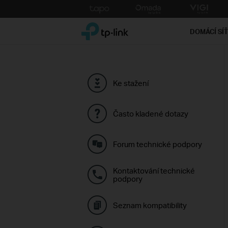
Click
to
TP-Link, Reliably Smart
skip
DOMÁCÍ SÍ
the
navigation
bar
Ke stažení
Často kladené dotazy
Forum technické podpory
Kontaktování technické
podpory
Seznam kompatibility