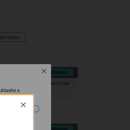
jší dotazy
Close
Stáhnout
Velikost souboru:
386.572 KB
hlasíte s
ovell NetWare
Close
ch systémech
Stáhnout