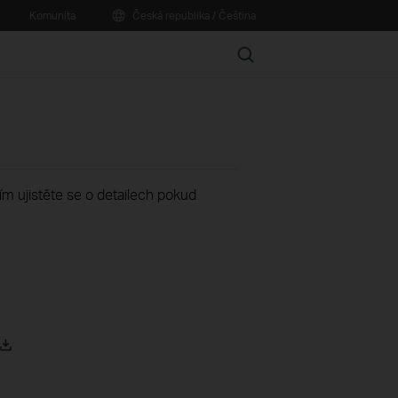
Komunita
Česká republika / Čeština
Search
sím ujistěte se o detailech pokud