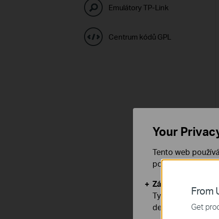
Emulátory TP-Link
Centrum kódů GPL
Your Privac
Tento web používá
používáním našich
Základní cookies
From U
Tyto cookies jsou
Get prod
deaktivovat.