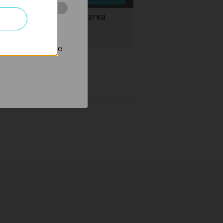
Velikost souboru:
337 KB
 stránkách za
vell NetWare
nastavit, aby se
link.com/support/w7.asp