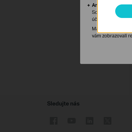
Analytické a mar
Soubory cookie pr
účelem zlepšení a 
Marketingové soub
vám zobrazovali re
Sledujte nás