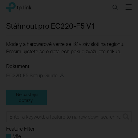
Click
Search
Menu
TP-Link, Reliably Smart
to
skip
the
Stáhnout pro
EC220-F5
V1
navigation
bar
Modely a hardwarové verze se liší v závisloti na regionu.
Prosím ujistěte se o detailech pokud zvažujete nákup.
Dokument
EC220-F5 Setup Guide
Nejčastější
dotazy
Feature Filter:
Vše