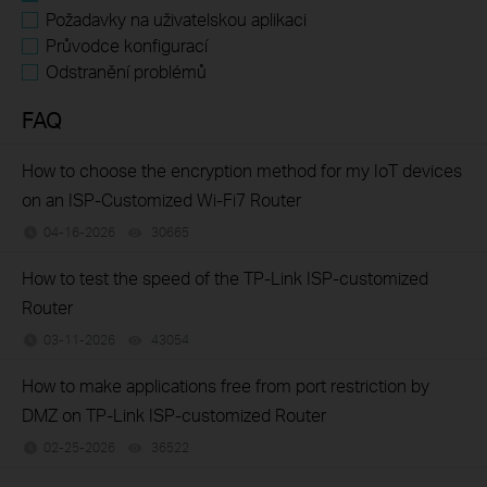
Požadavky na uživatelskou aplikaci
Průvodce konfigurací
Odstranění problémů
FAQ
How to choose the encryption method for my IoT devices
on an ISP-Customized Wi-Fi7 Router
04-16-2026
30665
views
How to test the speed of the TP-Link ISP-customized
Router
03-11-2026
43054
views
How to make applications free from port restriction by
DMZ on TP-Link ISP-customized Router
02-25-2026
36522
views