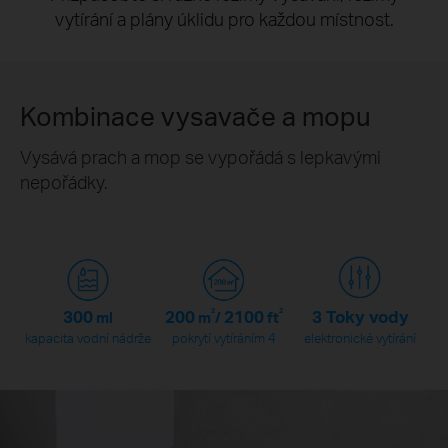
vytírání a plány úklidu pro každou místnost.
Kombinace vysavače a mopu
Vysává prach a mop se vypořádá s lepkavými
nepořádky.
300
200
2
2100
2
3 Toky vody
ml
m
/
ft
kapacita vodní nádrže
pokrytí vytíráním 4
elektronické vytírání