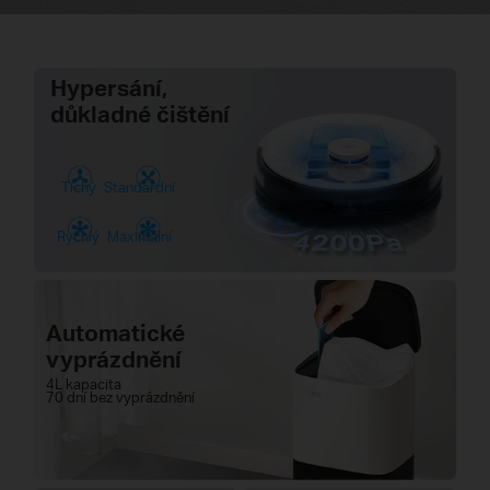
Hypersání,
důkladné čištění
Tichý
Standardní
Rychlý
Maximální
Automatické
vyprázdnění
4L kapacita
70 dní bez vyprázdnění