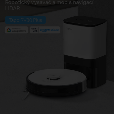
Robotický vysavač a mop s navigací
LiDAR
Tapo RV30 Plus