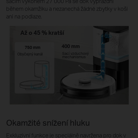
sacím výkonem 27 000 Pa se dok vyprázdní
během okamžiku a nezanechá žádné zbytky v koši
ani na podlaze.
Až o 45 % kratší
400 mm
750 mm
Sací vzduchový
Obyčejný kanál
mechanismus
Okamžité snížení hluku
Exkluzivní funkce je speciálně navržena pro dok v