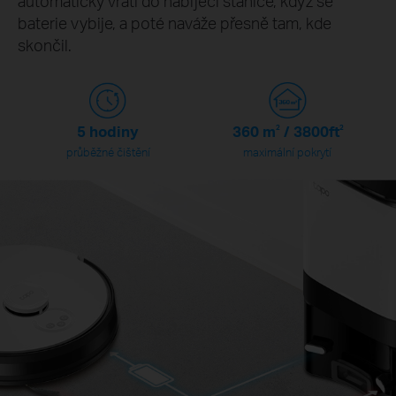
automaticky vrátí do nabíjecí stanice, když se
baterie vybije, a poté naváže přesně tam, kde
skončil.
5 hodiny
360
m
2
/ 3800
ft
2
průběžné čištění
maximální pokrytí