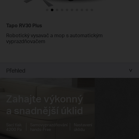
Tapo RV30 Plus
Robotický vysavač a mop s automatickým
vyprazdňovačem
Přehled
Zahajte výkonný
a snadnější úklid
Sací tlak
Samovyprazdňování
Nastavení
4200 Pa
hands-Free
úklidu