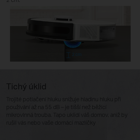
2 cm
Tichý úklid
Trojité potlačení hluku snižuje hladinu hluku při
používání až na 55 dB – je tišší než běžící
mikrovlnná trouba. Tapo uklidí váš domov, aniž by
rušil vás nebo vaše domácí mazlíčky