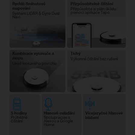
Rychlé 8minutové
Přizpůsobitelné čištění
mapování
Přizpůsobte si plán úklidu
pomocí aplikace Tapo
Systém LiDAR & Gyro Dual
Navi
Kombinace vysavače a
Tichý
mopu
Výkonné čištění bez rušení
Úklid lepkavého povrchu
5 hodiny
Hlasové ovládání
Vícejazyčné hlasové
Průběžné
Spolupracuje s
hlášení
čištění
Alexou a Google
Home