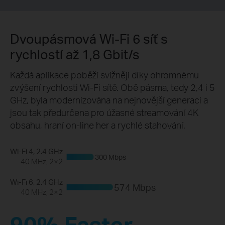
Dvoupásmová Wi-Fi 6 síť s
rychlostí až 1,8 Gbit/s
Každá aplikace poběží svižněji díky ohromnému
zvýšení rychlosti Wi-Fi sítě. Obě pásma, tedy 2,4 i 5
GHz, byla modernizována na nejnovější generaci a
jsou tak předurčena pro úžasné streamování 4K
obsahu, hraní on-line her a rychlé stahování.
Wi-Fi 4, 2.4 GHz
300 Mbps
40 MHz, 2×2
Wi-Fi 6,
2.4 GHz
574 Mbps
40 MHz, 2×2
90% Faster