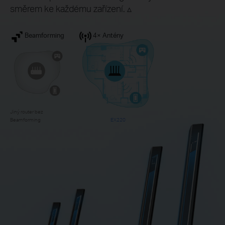
směrem ke každému zařízení. ▵
Beamforming
4× Antény
Jiný router bez
Beamforming
EX220