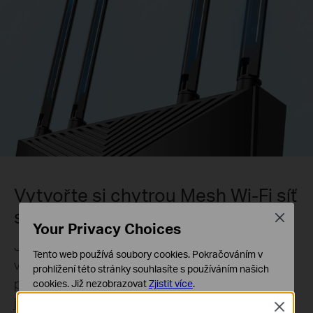
Vytvořte si chytrou Mesh Wi-Fi síť
s úžasnou flexibilitou
Close
Your Privacy Choices
Jednotka EX220 je kompatibilní s EasyMesh. Umí
Tento web používá soubory cookies. Pokračováním v
vytvořit jednotnou Mesh Wi-Fi síť, která plně
prohlížení této stránky souhlasíte s používáním našich
pokryje celou domácnost, spolu s dalšími
cookies.
Již nezobrazovat
Zjistit více
.
jednotkami EX220 nebo jinými modely TP-Link
Close
Základní cookies