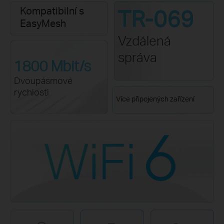
TR-069
Kompatibilní s
EasyMesh
Vzdálená
správa
1800 Mbit/s
Dvoupásmové
rychlosti
Více připojených zařízení