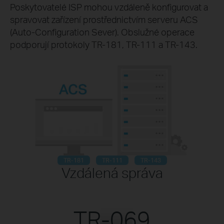
Poskytovatelé ISP mohou vzdáleně konfigurovat a
spravovat zařízení prostřednictvím serveru ACS
(Auto-Configuration Sever). Obslužné operace
podporují protokoly TR-181, TR-111 a TR-143.
TR-181
TR-111
TR-143
Vzdálená správa
TR-069