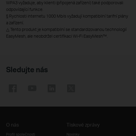
WPA3 vyžaduje, aby klienti (připojená zařízení) také podporovali
odpovídající funkce.
§
Rychlosti internetu 1000 Mb/s vyžadují kompatibilní tarifní plány
a zařízení.
△
Tento produkt je kompatibilní se standardizovanou technologií
EasyMesh, ale neobdržel certifikaci Wi-Fi EasyMesh™.
Sledujte nás
O nás
Tiskové zprávy
Profil společnosti
Novinky