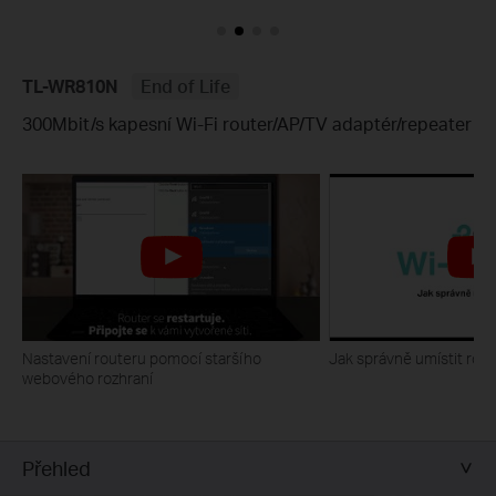
TL-WR810N
End of Life
300Mbit/s kapesní Wi-Fi router/AP/TV adaptér/repeater
Nastavení routeru pomocí staršího
Jak správně umístit rout
webového rozhraní
Přehled