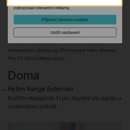
našich webových stránek nastavit, aby se vám
zobrazovali relevantní reklamy.
Přijmout všechny cookies
Uložit nastavení
* Sdílejte vaše připojení k internetu a užívejte si
streamování obsahu na Chromecast nebo Amazon
Fire TV Stick během cesty.
Doma
Režim Range Extender
Rozšiřte stávající Wi-Fi pro zlepšení síly signálu a
maximalizaci pokrytí.