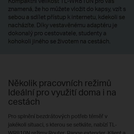
Kompaktní velikost TL-WR810N pro vás
znamená, že ho můžete vložit do kapsy, vzít s
sebou a sdílet přístup k internetu, kdekoli se
nacházíte. Díky vestavěnému adaptéru je
dokonalý pro cestovatele, studenty a
kohokoli jiného se životem na cestách.
Několik pracovních režimů
Ideální pro využití doma i na
cestách
Pro splnění bezdrátových potřeb téměř v
jakékoli situaci, s kterou se setkáte, nabízí TL-
WR810N režimy Router, Range extender, Klient a