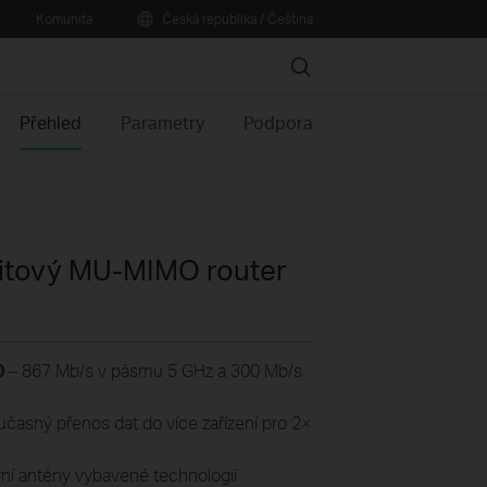
Komunita
Česká republika / Čeština
Search
Přehled
Parametry
Podpora
bitový MU-MIMO router
0
– 867 Mb/s v pásmu 5 GHz a 300 Mb/s
učasný přenos dat do více zařízení pro 2×
erní antény vybavené technologií