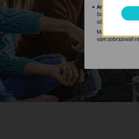
Analytické a mar
Soubory cookie pr
účelem zlepšení a 
Marketingové soub
vám zobrazovali re