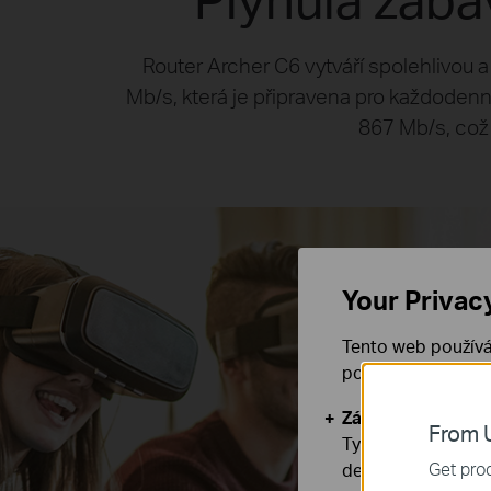
Router Archer C6 vytváří spolehlivou 
Mb/s, která je připravena pro každodenní
867 Mb/s, což 
Your Privac
Tento web používá
používáním našich
Základní cookies
From U
Tyto cookies jsou
Get prod
deaktivovat.