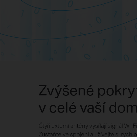
Zvýšené pokryt
v celé vaší do
Čtyři externí antény vysílají signál W
Zůstaňte ve spojení a užívejte si rychlou