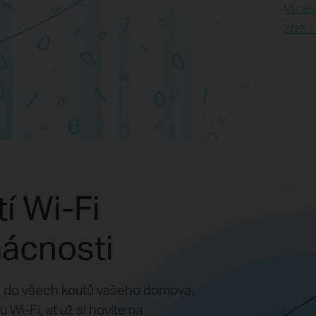
Více
zde 
í Wi-Fi
mácnosti
i-Fi do všech koutů vašeho domova.
 Wi-Fi, ať už si hovíte na