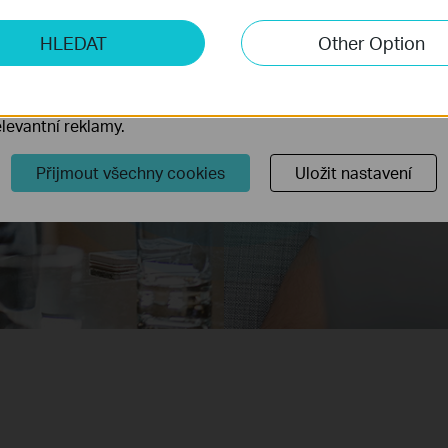
ketingové cookies
HLEDAT
Other Option
Mb/s
Mb/s
o nám umožňují analyzovat vaše aktivity na našich webových
přizpůsobení jejich funkčnosti.
ory cookie mohou prostřednictvím našich webových stránek 
5GHz
2.4GHz
levantní reklamy.
Pásmo
Pásmo
Přijmout všechny cookies
Uložit nastavení