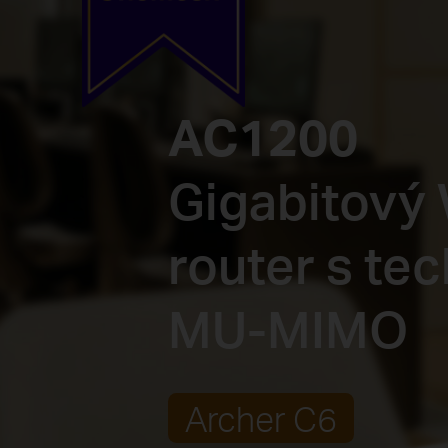
AC1200
Gigabitový 
router s tec
MU-MIMO
Archer C6