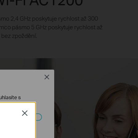
ásmo 2,4 GHz poskytuje rychlost až 300
zatímco pásmo 5 GHz poskytuje rychlost až
r bez zpoždění.
Close
hlasíte s
Close
ch systémech