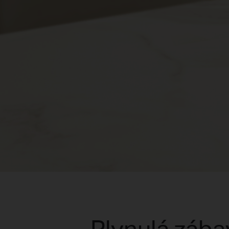
Plynulá záb