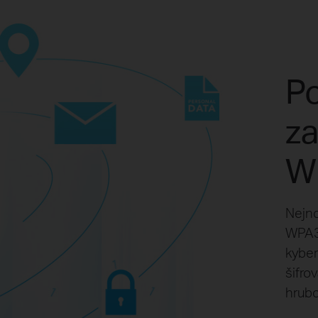
Po
z
W
Nejno
WPA3 
kyber
šifro
hrubo