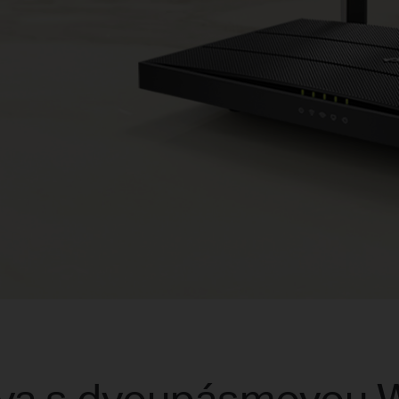
ava s dvoupásmovou 