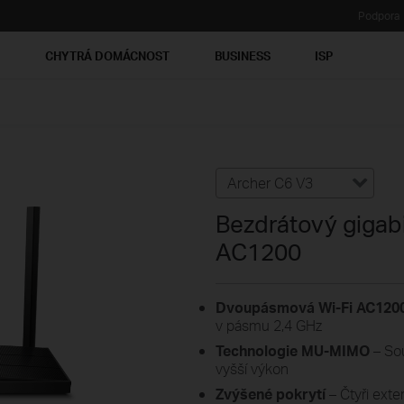
Podpora
Ť
CHYTRÁ DOMÁCNOST
BUSINESS
ISP
Archer C6 V3
Bezdrátový giga
AC1200
Dvoupásmová Wi-Fi AC120
v pásmu 2,4 GHz
Technologie MU-MIMO
– So
vyšší výkon
Zvýšené pokrytí
– Čtyři ext