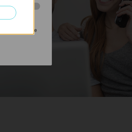
 stránkách za
nastavit, aby se