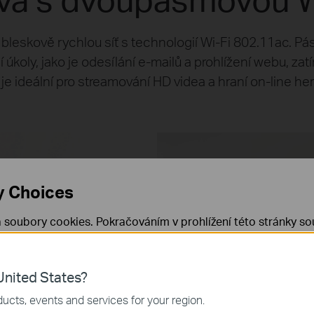
a bleskově rychlou síť s technologií Wi-Fi 802.11ac. P
 úkoly, jako je odesílání e-mailů a prohlížení webu, 
je ideální pro streamování HD videa a hraní on-line he
y Choices
 soubory cookies. Pokračováním v prohlížení této stránky sou
 cookies.
Již nezobrazovat
Zjistit více
.
nited States?
 nezbytné pro fungování webových stránek a nelze je ve vaši
867
300
ucts, events and services for your region.