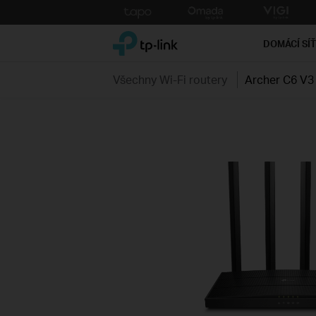
Click
to
TP-Link, Reliably Smart
skip
DOMÁCÍ SÍ
the
navigation
Všechny Wi-Fi routery
Archer C6 V3
bar