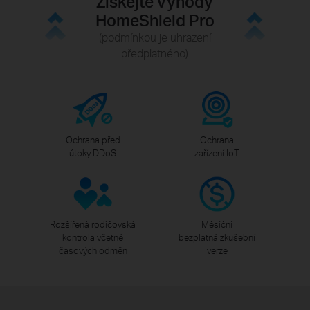
Získejte výhody
HomeShield Pro
(podmínkou je uhrazení
předplatného)
Ochrana před
Ochrana
útoky DDoS
zařízení IoT
Rozšířená rodičovská
Měsíční
kontrola včetně
bezplatná zkušební
časových odměn
verze