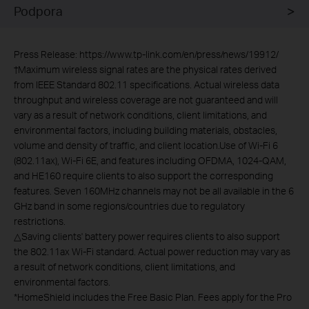
Podpora
Press Release: https://www.tp-link.com/en/press/news/19912/
†
Maximum wireless signal rates are the physical rates derived
from IEEE Standard 802.11 specifications. Actual wireless data
throughput and wireless coverage are not guaranteed and will
vary as a result of network conditions, client limitations, and
environmental factors, including building materials, obstacles,
volume and density of traffic, and client location.Use of Wi-Fi 6
(802.11ax), Wi-Fi 6E, and features including OFDMA, 1024-QAM,
and HE160 require clients to also support the corresponding
features. Seven 160MHz channels may not be all available in the 6
GHz band in some regions/countries due to regulatory
restrictions.
△Saving clients' battery power requires clients to also support
the 802.11ax Wi-Fi standard. Actual power reduction may vary as
a result of network conditions, client limitations, and
environmental factors.
*HomeShield includes the Free Basic Plan. Fees apply for the Pro