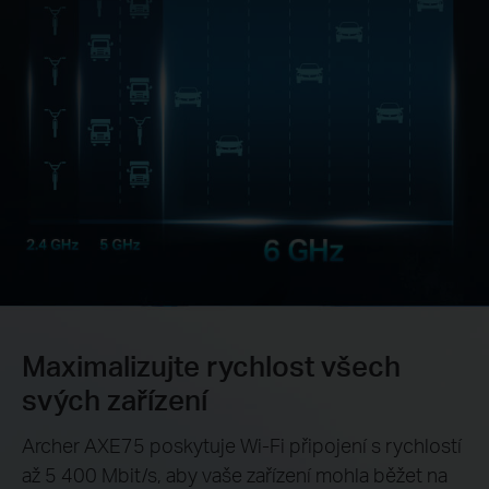
Maximalizujte rychlost všech
svých zařízení
Archer AXE75 poskytuje Wi-Fi připojení s rychlostí
až 5 400 Mbit/s, aby vaše zařízení mohla běžet na