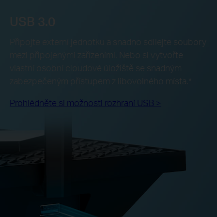
USB 3.0
Připojte externí jednotku a snadno sdílejte soubory
mezi připojenými zařízeními. Nebo si vytvořte
vlastní osobní cloudové úložiště se snadným
zabezpečeným přístupem z libovolného místa.*
Prohlédněte si možnosti rozhraní USB >