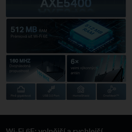
AXE5400
512 MB
RAM
Prémiová síť Wi-Fi 6E
6×
160 MHZ
Dvojnásobná
velmi výkonných
propustnost
antén
Plně gigabitové
USB 3.0 Port
HomeShield
OneMesh™
porty
Wi-Fi 6E: volnější a rychlejší